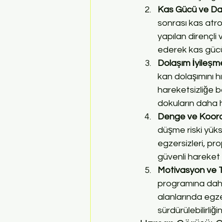
Kas Gücü ve Dayan
sonrası kas atrof
yapılan dirençli 
ederek kas gücünü
Dolaşım İyileşm
kan dolaşımını hı
hareketsizliğe 
dokuların daha hı
Denge ve Koordi
düşme riski yüks
egzersizleri, pro
güvenli hareket ka
Motivasyon ve 
programına daha
alanlarında egze
sürdürülebilirliğin