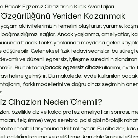
 Bacak Egzersiz Cihazlarının Klinik Avantajları
et Özgürlüğünü Yeniden Kazanmak
 yaşam aktivitelerimizin temelini oluşturur; yürüme, koş
 bağımsızlığımızı sağlar. Ancak yaşlanma, ameliyatlar, k
sonucunda bacak fonksiyonlarında meydana gelen kayıpl
lde düşürebilir. Geleneksel fizik tedavi seansları bu süre
evamlı ve düzenli egzersiz, iyileşme sürecini hızlandıran 
ktördür. Bu noktada,
bacak egzersiz cihazı
kullanımı, evde f
ası haline gelmiştir. Bu makalede, evde kullanılan bacak
antajlarını, farklı modellerini ve doğru cihaz seçiminin önem
z.
iz Cihazları Neden Önemli?
arı, özellikle diz ve kalça protez ameliyatları sonrası, m
nmaları, felç (inme) veya serebral palsi gibi nörolojik rahats
mite rehabilitasyonunda kilit rol oynar. Bu cihazlar, kas
t açıklığını koruma ve geliştirme, kan dolaşımını iyileşti