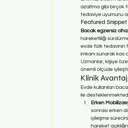
azaltma gibi birçok 
tedaviye uyumunu art
Featured Snippet
Bacak egzersiz cihaz
hareketliliği sürdürme
evde fizik tedavinin t
imkanı sunarak kas at
Uzmanlar, kişiye öze
önemli ölçüde iyileşti
Klinik Avanta
Evde kullanılan bacak
ile desteklenmektedi
Erken Mobilizas
sonrası erken dö
iyileşme sürecini
hareket açıklığın