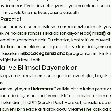
fayda sunar. Evde düzenli egzersiz yapma imkanı sunarak
ırır ve iyileşme motivasyonunu yükseltir.
 Paragrafı
ları
, ameliyat sonrası iyileşme sürecini hızlandırmak, yaşlı
k ve nörolojik rahatsızlıklarda fonksiyonel bağımsızlığı ar
emel taşlarından biridir. Bu cihazlar, kontrollü ve güvenli
rofisini önler, eklem sertliğini azaltır ve kan dolaşımını o
l tasarlanmış
bacak egzersiz cihazı
programlarının, klinik 
rdiğini belirtmektedir.
jlar ve Bilimsel Dayanaklar
 egzersiz cihazlarının sunduğu klinik avantajlar, birçok b
r:
yon ve İyileşme Hızlanması:
Özellikle diz ve kalça protez 
nemde başlanan pasif veya aktif egzersizler, eklem sertl
 hızlandırır [1]. CPM (Sürekli Pasif Hareket) cihazları, bu
ı güvenli bir şekilde artırarak doku iyileşmesine katkıda 