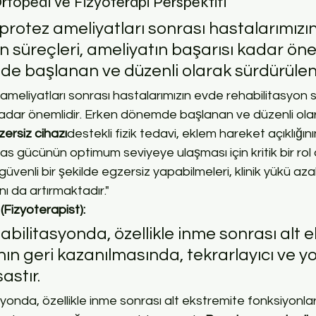
topedi ve Fizyoterapi Perspektifi
 protez ameliyatları sonrası hastalarımızı
n süreçleri, ameliyatın başarısı kadar önem
e başlanan ve düzenli olarak sürdürüle
ameliyatları sonrası hastalarımızın evde rehabilitasyon sü
kadar önemlidir. Erken dönemde başlanan ve düzenli ola
ersiz cihazı
destekli fizik tedavi, eklem hareket açıklığın
as gücünün optimum seviyeye ulaşması için kritik bir rol 
üvenli bir şekilde egzersiz yapabilmeleri, klinik yükü azal
nı da artırmaktadır."
(Fizyoterapist):
habilitasyonda, özellikle inme sonrası alt 
nın geri kazanılmasında, tekrarlayıcı ve y
astır.
syonda, özellikle inme sonrası alt ekstremite fonksiyonları