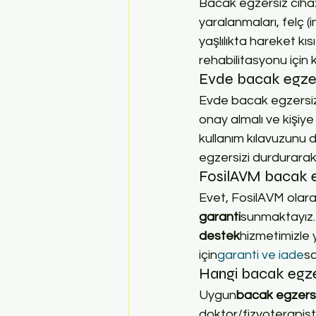
Bacak egzersiz cihaz
yaralanmaları, felç (i
yaşlılıkta hareket kı
rehabilitasyonu için ku
Evde bacak egzers
Evde bacak egzersiz
onay almalı ve kişiye 
kullanım kılavuzunu 
egzersizi durdurarak
FosilAVM bacak e
Evet, FosilAVM olara
garanti
sunmaktayız. 
destek
hizmetimizle y
için
garanti ve iade
sa
Hangi bacak egzer
Uygun
bacak egzersi
doktor/fizyoterapist 