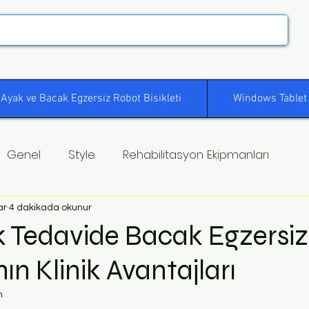
Ayak ve Bacak Egzersiz Robot Bisikleti
Windows Tablet
Genel
Style
Rehabilitasyon Ekipmanları
ar
4 dakikada okunur
k Tedavide Bacak Egzersiz
ın Klinik Avantajları
m
ldız