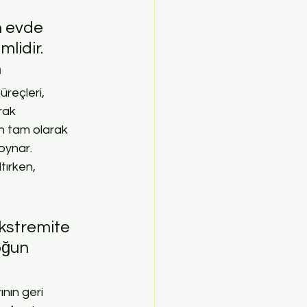
n evde 
lidir. 
n
reçleri, 
rak 
ın tam olarak 
oynar. 
tırken, 
ekstremite 
oğun 
nın geri 