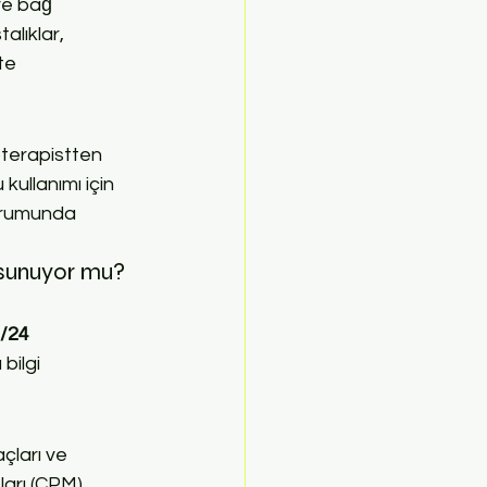
ve bağ 
alıklar, 
te 
terapistten 
kullanımı için 
durumunda 
 sunuyor mu?
/24 
bilgi 
çları ve 
ları (CPM) 