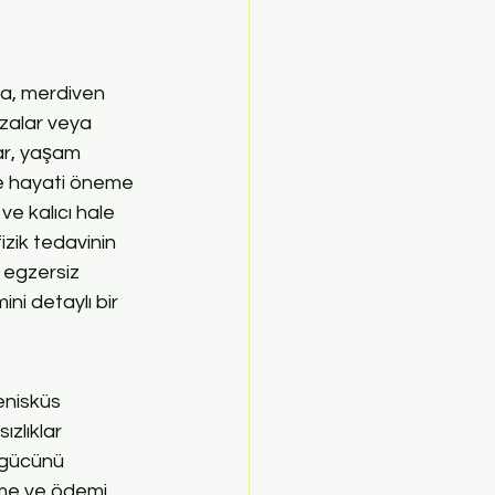
ma, merdiven 
azalar veya 
ar, yaşam 
çte hayati öneme 
ve kalıcı hale 
izik tedavinin 
 egzersiz 
ini detaylı bir 
enisküs 
ızlıklar 
 gücünü 
rme ve ödemi 