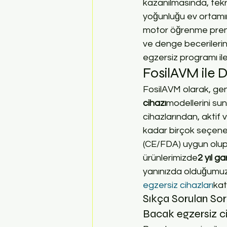
kazanılmasında, tekra
yoğunluğu ev ortamına
motor öğrenme prens
ve denge becerilerini
egzersiz programı il
FosilAVM ile 
FosilAVM olarak, gen
cihazı
modellerini su
cihazlarından, aktif 
kadar birçok seçenek
(CE/FDA) uygun olup
ürünlerimizde
2 yıl ga
yanınızda olduğumuzu 
egzersiz cihazları
kat
Sıkça Sorulan Sor
Bacak egzersiz ci