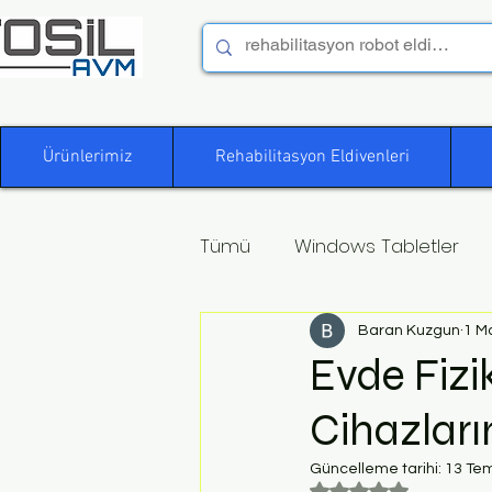
Ürünlerimiz
Rehabilitasyon Eldivenleri
Tümü
Windows Tabletler
Baran Kuzgun
1 M
Evde Fizi
Cihazların
Güncelleme tarihi:
13 Te
5 üzerinden NaN yı