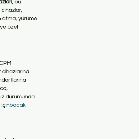
zları
, bu 
cihazlar, 
m atma, yürüme 
iye özel 
 CPM 
 cihazlarına 
ndartlarına 
ca, 
anız durumunda 
 için
bacak 