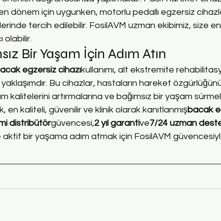
en dönem için uygunken, motorlu pedallı egzersiz cihazla
erinde tercih edilebilir. FosilAVM uzman ekibimiz, size en
olabilir.
ız Bir Yaşam İçin Adım Atın
acak egzersiz cihazı
kullanımı, alt ekstremite rehabilita
r yaklaşımdır. Bu cihazlar, hastaların hareket özgürlüğün
 kalitelerini artırmalarına ve bağımsız bir yaşam sürmel
, en kaliteli, güvenilir ve klinik olarak kanıtlanmış
bacak e
mi distribütör
güvencesi,
2 yıl garanti
ve
7/24 uzman deste
ve aktif bir yaşama adım atmak için FosilAVM güvencesiyl