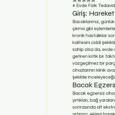
# Evde Fizik Tedavide
Giriş: Harek
Bacaklarımız, günlük
çıkma gibi eylemlerle
kronik hastalıklar 
kalitesini ciddi şeki
sahip olsa da, evde d
getiren kritik bir fa
vazgeçilmez bir parç
cihazlarının klinik av
şekilde inceleyeceği
Bacak Egzers
Bacak egzersiz cihazl
yırtıkları, bağ yarala
sonrasında alt ekstre
artırma, eklem hareke