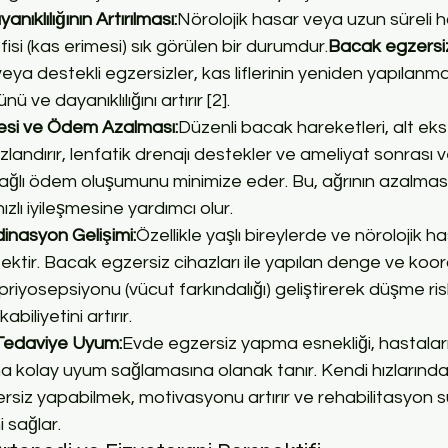
ıklılığının Artırılması:
Nörolojik hasar veya uzun süreli h
isi (kas erimesi) sık görülen bir durumdur.
Bacak egzersiz
veya destekli egzersizler, kas liflerinin yeniden yapılanma
 ve dayanıklılığını artırır [2].
esi ve Ödem Azalması:
Düzenli bacak hareketleri, alt eks
zlandırır, lenfatik drenajı destekler ve ameliyat sonrası 
bağlı ödem oluşumunu minimize eder. Bu, ağrının azalmas
zlı iyileşmesine yardımcı olur.
nasyon Gelişimi:
Özellikle yaşlı bireylerde ve nörolojik h
ektir. Bacak egzersiz cihazları ile yapılan denge ve koo
priyosepsiyonu (vücut farkındalığı) geliştirerek düşme risk
biliyetini artırır.
Tedaviye Uyum:
Evde egzersiz yapma esnekliği, hastaları
 kolay uyum sağlamasına olanak tanır. Kendi hızlarında
rsiz yapabilmek, motivasyonu artırır ve rehabilitasyon s
i sağlar.