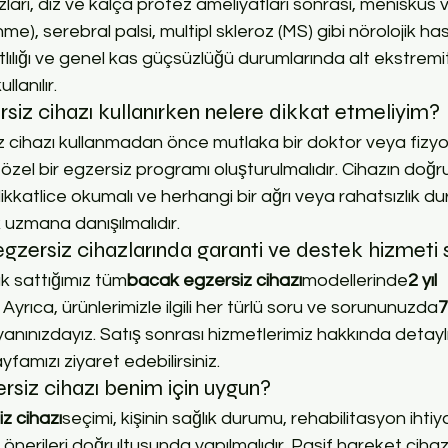
ları, diz ve kalça protez ameliyatları sonrası, menisküs 
nme), serebral palsi, multipl skleroz (MS) gibi nörolojik hast
sıtlılığı ve genel kas güçsüzlüğü durumlarında alt ekstremi
llanılır.
iz cihazı kullanırken nelere dikkat etmeliyim?
 cihazı kullanmadan önce mutlaka bir doktor veya fizyo
özel bir egzersiz programı oluşturulmalıdır. Cihazın doğru 
dikkatlice okumalı ve herhangi bir ağrı veya rahatsızlık 
 uzmana danışılmalıdır.
gzersiz cihazlarında garanti ve destek hizmeti
k sattığımız tüm
bacak egzersiz cihazı
modellerinde
2 yıl 
Ayrıca, ürünlerimizle ilgili her türlü soru ve sorununuzda
7
anınızdayız. Satış sonrası hizmetlerimiz hakkında detaylı 
yfamızı ziyaret edebilirsiniz.
siz cihazı benim için uygun?
z cihazı
seçimi, kişinin sağlık durumu, rehabilitasyon ihtiya
önerileri doğrultusunda yapılmalıdır. Pasif hareket cihaz