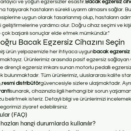
rlayıcı ve yoğun egzersizler esastır.
Bacak egzersiz ciha
 taşıyarak hastaların sürekli uyarım almasını sağlar. Bu 
iplerine uygun olarak tasarlanmış olup, hastaların adı
 geliştirmelerine yardımcı olur. Doğru cihaz seçimi ve kiş
e çok başarılı sonuçlar elde etmek mümkündür."
Doğru Bacak Egzersiz Cihazını Seçin
iş ürün yelpazemizle her ihtiyaca uygun
bacak egzersiz 
nmaktayız. Ürünlerimiz arasında pasif egzersiz sağlayan
ve dirençli egzersiz imkanı sunan motorlu pedallı egzersiz
 bulunmaktadır. Tüm ürünlerimiz, uluslararası kalite sta
,
resmi distribütör
güvencesiyle sizlere ulaşmaktadır. Ayrı
ranti
sunarak, cihazınızla ilgili herhangi bir sorun yaşam
belirtmek isteriz. Detaylı bilgi ve ürünlerimizi incelemek
egorimizi ziyaret edebilirsiniz.
ular (FAQ)
hazları hangi durumlarda kullanılır?