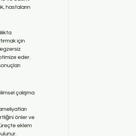
, hastaların 
lıkta 
tırmak için 
 egzersiz 
ptimize eder. 
sonuçları 
ilimsel çalışma 
ameliyatları 
iğini önler ve 
 süreçte eklem 
bulunur.