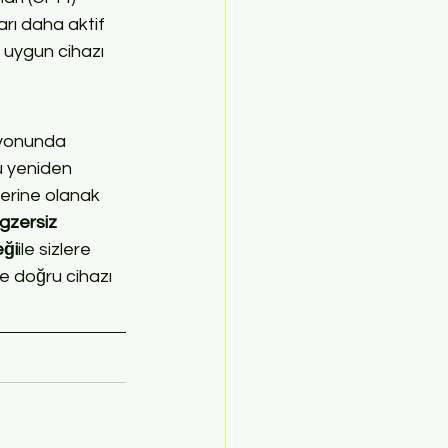
rı daha aktif 
 uygun cihazı 
syonunda 
ü yeniden 
erine olanak 
gzersiz 
ği
ile sizlere 
e doğru cihazı 