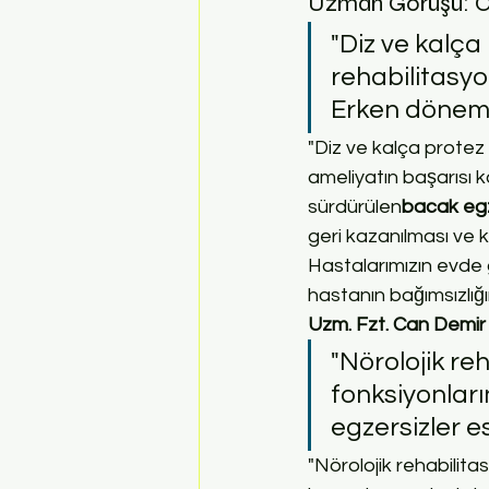
Uzman Görüşü: Or
"Diz ve kalça
rehabilitasyo
Erken dönemd
"Diz ve kalça protez 
ameliyatın başarısı 
sürdürülen
bacak egz
geri kazanılması ve k
Hastalarımızın evde g
hastanın bağımsızlığı
Uzm. Fzt. Can Demir 
"Nörolojik re
fonksiyonları
egzersizler es
"Nörolojik rehabilita