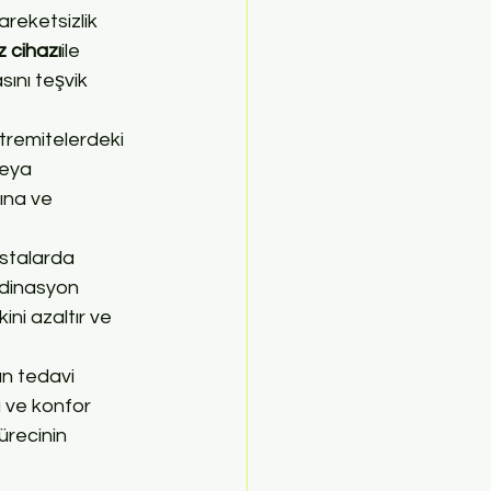
areketsizlik 
 cihazı
ile 
sını teşvik 
tremitelerdeki 
veya 
ına ve 
astalarda 
rdinasyon 
ini azaltır ve 
n tedavi 
 ve konfor 
ürecinin 