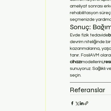
ameliyat sonrası erk
rehabilitasyon süreçl
seçmenizde yardımcı 
Sonuç: Bağıms
Evde fizik tedavide
b
devrim niteliğinde bi
kazanmalarına, yaşam
tanır. FosilAVM olarak
cihazı
modellerini,
res
sunuyoruz. Sağlıklı 
seçin.
Referanslar