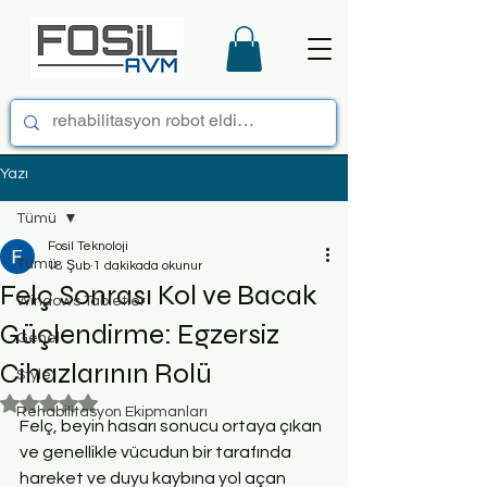
Yazı
Tümü
Fosil Teknoloji
Tümü
18 Şub
1 dakikada okunur
Felç Sonrası Kol ve Bacak
Windows Tabletler
Güçlendirme: Egzersiz
Genel
Cihazlarının Rolü
Style
5 üzerinden NaN yıldız
Rehabilitasyon Ekipmanları
Felç, beyin hasarı sonucu ortaya çıkan 
ve genellikle vücudun bir tarafında 
hareket ve duyu kaybına yol açan 