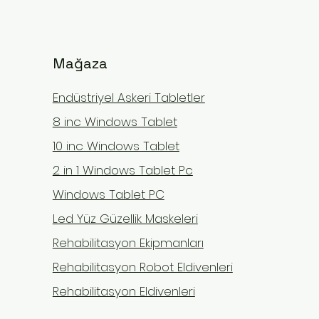
Mağaza
Endüstriyel Askeri Tabletler
8 inc Windows Tablet
10 inc Windows Tablet
2 in 1 Windows Tablet Pc
Omurga Tedavisinde İlham
Kol 
Windows Tablet PC
5 üzerinden 0 yıldız
Henüz hiç puanlama
Veren Başarı Hikayeleri
Yenil
Led Yüz Güzellik Maskeleri
...
...
Rehabilitasyon Ekipmanları
Rehabilitasyon Robot Eldivenleri
Rehabilitasyon Eldivenleri