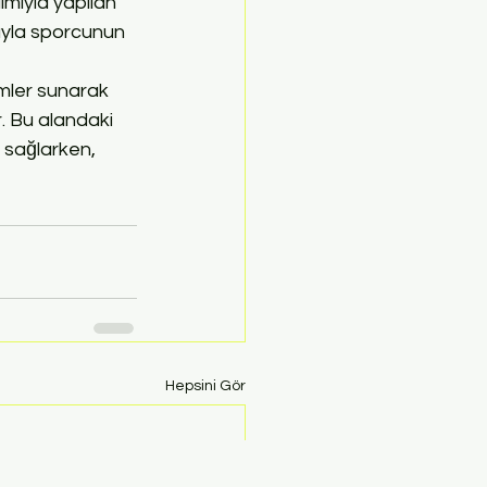
ımıyla yapılan 
ıyla sporcunun 
mler sunarak 
r. Bu alandaki 
 sağlarken, 
Hepsini Gör