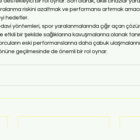
destekleyici bir rol oynar. Son olarak, akıllı cihazlar yard
yaralanma riskini azaltmak ve performansı artırmak amac
yi hedefler.
tedavi yöntemleri, spor yaralanmalarında çığır açan çözü
ve etkili bir şekilde sağlıklarına kavuşmalarına olanak tanı
sporcuların eski performanslarına daha çabuk ulaşmalarını
önüne geçilmesinde de önemli bir rol oynar.