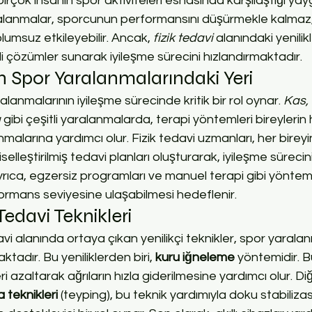
 birçok insanın spor aktiviteleri esnasında karşılaştığı yayg
ralanmalar, sporcunun performansını düşürmekle kalmaz
lumsuz etkileyebilir. Ancak, 
fizik tedavi
 alanındaki yenilik
i çözümler sunarak iyileşme sürecini hızlandırmaktadır.
in Spor Yaralanmalarındaki Yeri
alanmalarının iyileşme sürecinde kritik bir rol oynar. 
Kas,
ı
 gibi çeşitli yaralanmalarda, terapi yöntemleri bireylerin
nmalarına yardımcı olur. Fizik tedavi uzmanları, her bireyi
iselleştirilmiş tedavi planları oluşturarak, iyileşme süreci
Ayrıca, egzersiz programları ve manuel terapi gibi yöntem
rmans seviyesine ulaşabilmesi hedeflenir.
 Tedavi Teknikleri
davi alanında ortaya çıkan yenilikçi teknikler, spor yaral
tadır. Bu yeniliklerden biri, 
kuru iğneleme
 yöntemidir. B
ri azaltarak ağrıların hızla giderilmesine yardımcı olur. Di
 teknikleri
 (teyping), bu teknik yardımıyla doku stabiliza