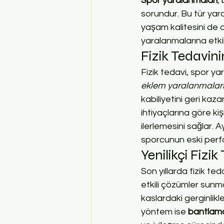
Spor yaralanmaları
,
sorundur. Bu tür ya
yaşam kalitesini de o
yaralanmalarına etkil
Fizik Tedavin
Fizik tedavi, spor yar
eklem yaralanmalar
kabiliyetini geri kaza
ihtiyaçlarına göre kiş
ilerlemesini sağlar. 
sporcunun eski perfo
Yenilikçi Fizik
Son yıllarda fizik te
etkili çözümler sunmak
kaslardaki gerginlikle
yöntem ise 
bantlama