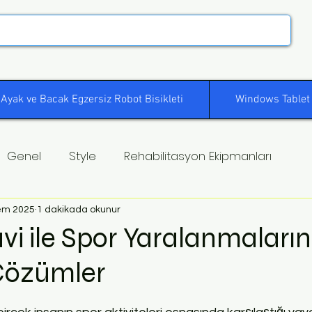
Ayak ve Bacak Egzersiz Robot Bisikleti
Windows Tablet
Genel
Style
Rehabilitasyon Ekipmanları
em 2025
1 dakikada okunur
avi ile Spor Yaralanmaları
 Çözümler
ldız