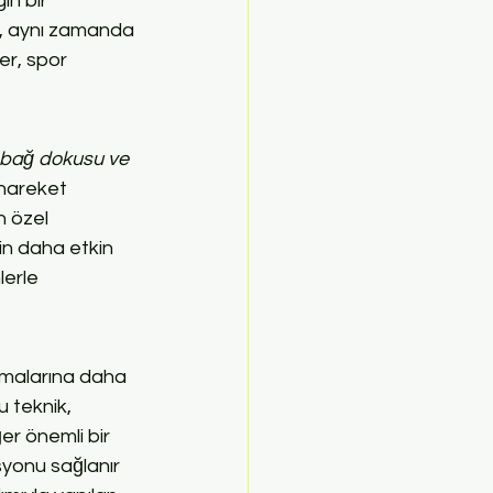
ın bir 
, aynı zamanda 
ler, spor 
 bağ dokusu ve 
 hareket 
n özel 
nin daha etkin 
lerle 
anmalarına daha 
u teknik, 
ğer önemli bir 
syonu sağlanır 