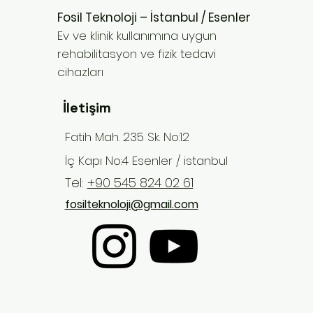
Fosil Teknoloji – İstanbul / Esenler
Ev ve klinik kullanımına uygun
rehabilitasyon ve fizik tedavi
cihazları
İletişim
Fatih Mah. 235 Sk. No:12
İç Kapı No:4 Esenler / istanbul
Tel:
+90 545 824 02 61
Yenilikçi Tekniklerle Kol ve
Yorumlar
fosilteknoloji@gmail.com
Omurga Rehabilitasyonu
...
Puanlama ekleyin
Bir yorum yazın...