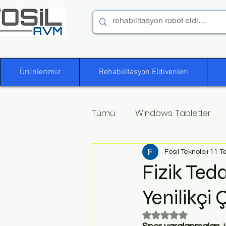
Ürünlerimiz
Rehabilitasyon Eldivenleri
Tümü
Windows Tabletler
Fosil Teknoloji
11 T
Fizik Ted
Yenilikçi
5 üzerinden NaN yı