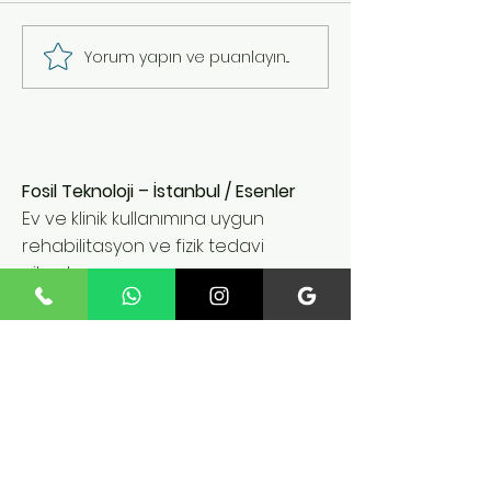
Yorum yapın ve puanlayın...
Fosil Teknoloji – İstanbul / Esenler
Ev ve klinik kullanımına uygun
rehabilitasyon ve fizik tedavi
cihazları
İletişim
Fatih Mah. 235 Sk. No:12
İç Kapı No:4 Esenler /
istanbul