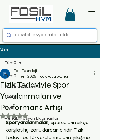
Yazı
Tümü
Fosil Teknoloji
Tümü
11 Tem 2025
1 dakikada okunur
Fizik Tedaviyle Spor
Windows Tabletler
Yaralanmaları ve
Genel
Performans Artışı
Style
5 üzerinden NaN yıldız
Rehabilitasyon Ekipmanları
Spor yaralanmaları
, sporcuların sıkça 
karşılaştığı zorluklardan biridir. Fizik 
tedavi, bu tür yaralanmaların iyileşme 