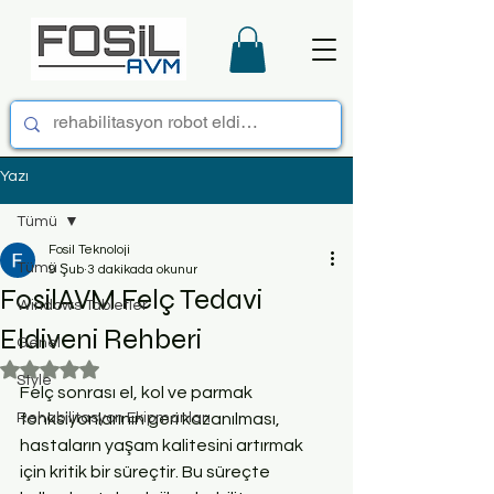
Yazı
Tümü
Fosil Teknoloji
Tümü
9 Şub
3 dakikada okunur
FosilAVM Felç Tedavi
Windows Tabletler
Eldiveni Rehberi
Genel
5 üzerinden NaN yıldız
Style
Felç sonrası el, kol ve parmak 
Rehabilitasyon Ekipmanları
fonksiyonlarının geri kazanılması, 
hastaların yaşam kalitesini artırmak 
için kritik bir süreçtir. Bu süreçte 