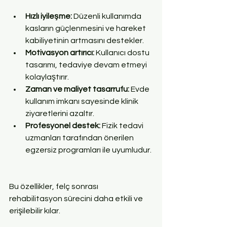
Hızlı iyileşme:
 Düzenli kullanımda 
kasların güçlenmesini ve hareket 
kabiliyetinin artmasını destekler.  
Motivasyon artırıcı:
 Kullanıcı dostu 
tasarımı, tedaviye devam etmeyi 
kolaylaştırır.  
Zaman ve maliyet tasarrufu:
 Evde 
kullanım imkanı sayesinde klinik 
ziyaretlerini azaltır.  
Profesyonel destek:
 Fizik tedavi 
uzmanları tarafından önerilen 
egzersiz programları ile uyumludur. 
Bu özellikler, felç sonrası 
rehabilitasyon sürecini daha etkili ve 
erişilebilir kılar.