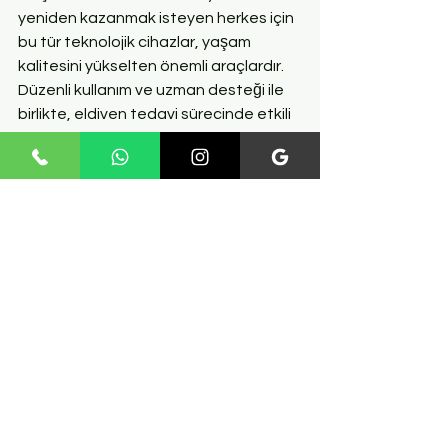
yeniden kazanmak isteyen herkes için 
bu tür teknolojik cihazlar, yaşam 
kalitesini yükselten önemli araçlardır. 
Düzenli kullanım ve uzman desteği ile 
birlikte, eldiven tedavi sürecinde etkili 
bir yardımcıdır.
Felç tedavi eldiveni, modern 
rehabilitasyonun vazgeçilmez bir 
parçası haline gelmiştir. FosilAVM'nin 
sunduğu bu yenilikçi cihaz, tedavi 
sürecini daha erişilebilir, etkili ve 
konforlu kılar. İster evde ister klinikte 
kullanın, doğru yöntemlerle 
desteklendiğinde, el ve parmak 
fonksiyonlarının geri kazanılmasında 
önemli bir rol oynar. Bu rehber, cihazın 