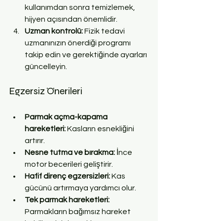
kullanımdan sonra temizlemek, 
hijyen açısından önemlidir.  
Uzman kontrolü:
 Fizik tedavi 
uzmanınızın önerdiği programı 
takip edin ve gerektiğinde ayarları 
güncelleyin.  
Egzersiz Önerileri
Parmak açma-kapama 
hareketleri:
 Kasların esnekliğini 
artırır.  
Nesne tutma ve bırakma:
 İnce 
motor becerileri geliştirir.  
Hafif direnç egzersizleri:
 Kas 
gücünü artırmaya yardımcı olur.  
Tek parmak hareketleri:
Parmakların bağımsız hareket 