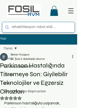
Yazı
Tümü
Baran Kuzgun
Tümü
22 Şub
2 dakikada okunur
Parkinson Hastalığında
Windows Tabletler
Titremeye Son: Giyilebilir
Genel
Teknolojiler ve Egzersiz
Style
Cihazları
Rehabilitasyon Ekipmanları
5 üzerinden NaN yıldız
Parkinson hastalığıyla yaşamak, 