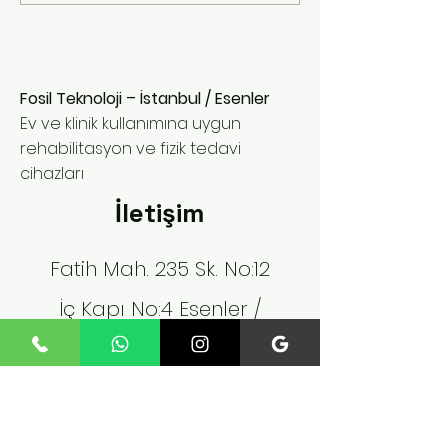
Fosil Teknoloji – İstanbul / Esenler
Ev ve klinik kullanımına uygun
rehabilitasyon ve fizik tedavi
cihazları
İletişim
Fatih Mah. 235 Sk. No:12
İç Kapı No:4 Esenler /
istanbul
Tel:
+90 545 824 02 61
fosilteknoloji@gmail.com