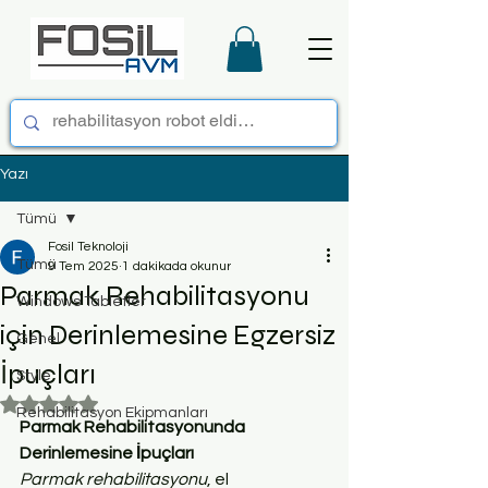
Yazı
Tümü
Fosil Teknoloji
Tümü
9 Tem 2025
1 dakikada okunur
Parmak Rehabilitasyonu
Windows Tabletler
için Derinlemesine Egzersiz
Genel
İpuçları
Style
5 üzerinden NaN yıldız
Rehabilitasyon Ekipmanları
Parmak Rehabilitasyonunda 
Derinlemesine İpuçları
Parmak rehabilitasyonu
, el 