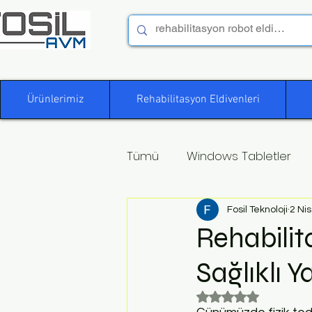
Ürünlerimiz
Rehabilitasyon Eldivenleri
Tümü
Windows Tabletler
Fosil Teknoloji
2 Nis
Rehabilita
Sağlıklı 
5 üzerinden NaN yı