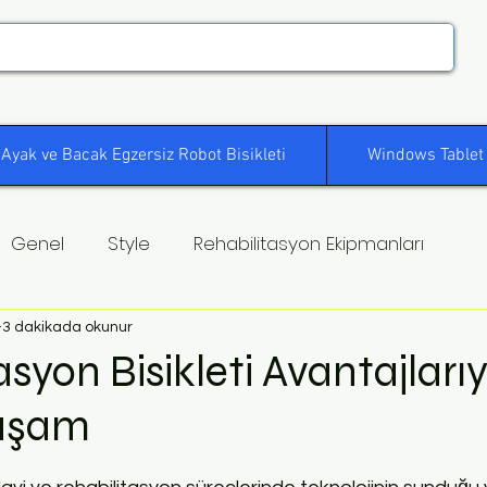
Ayak ve Bacak Egzersiz Robot Bisikleti
Windows Tablet
Genel
Style
Rehabilitasyon Ekipmanları
3 dakikada okunur
syon Bisikleti Avantajlarıy
Yaşam
ldız