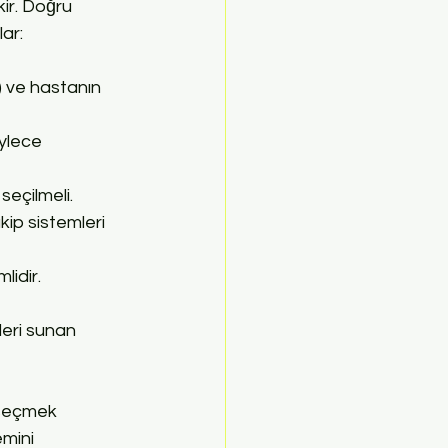
ir. Doğru 
ar:
k) ve hastanın 
öylece 
seçilmeli.
kip sistemleri 
idir.
eri sunan 
 seçmek 
emini 