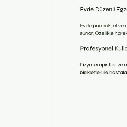
Evde Düzenli Egz
Evde parmak, el ve e
sunar. Özellikle hareke
Profesyonel Kull
Fizyoterapistler ve r
bisikletleri ile hastal