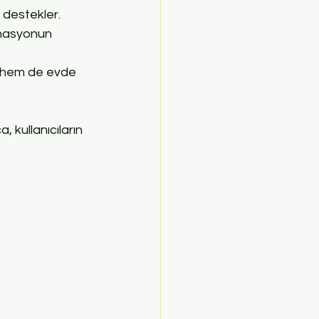
i destekler.
inasyonun 
 hem de evde 
, kullanıcıların 