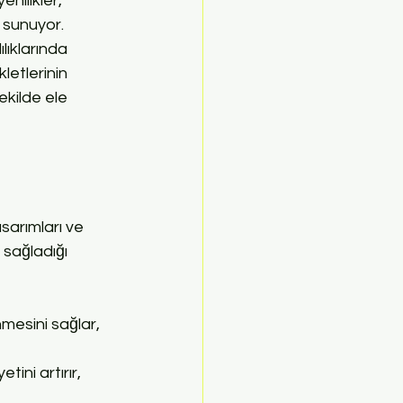
nilikler, 
 sunuyor. 
lıklarında 
letlerinin 
ekilde ele 
asarımları ve 
 sağladığı 
mesini sağlar, 
tini artırır, 