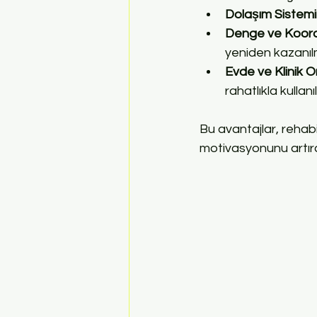
Dolaşım Sistem
Denge ve Koordi
yeniden kazanıl
Evde ve Klinik 
rahatlıkla kullanıl
Bu avantajlar, rehabil
motivasyonunu artırar