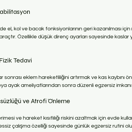
abilitasyon
de el, kol ve bacak fonksiyonlarının geri kazanılması için
ir araçtır. Özellikle düşük direnç ayarları sayesinde kasla
Fizik Tedavi
 sonrası eklem hareketliliğini artırmak ve kas kaybını ön
a veya ayak ameliyatlarından sonra düzenli egzersiz imkanı
çsüzlüğü ve Atrofi Önleme
rimesi ve hareket kısıtlılığı riskini azaltmak için evde kulla
ssiz çalışma özelliği sayesinde günlük egzersiz rutini oluş