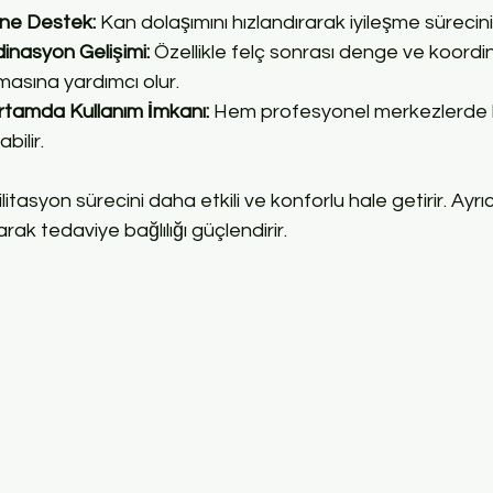
ine Destek:
 Kan dolaşımını hızlandırarak iyileşme sürecin
nasyon Gelişimi:
 Özellikle felç sonrası denge ve koord
masına yardımcı olur.
Ortamda Kullanım İmkanı:
 Hem profesyonel merkezlerde
abilir.
itasyon sürecini daha etkili ve konforlu hale getirir. Ayrıca
ak tedaviye bağlılığı güçlendirir.