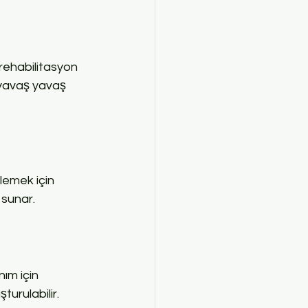
 rehabilitasyon 
r yavaş yavaş 
lemek için 
 sunar.
nım için 
turulabilir.