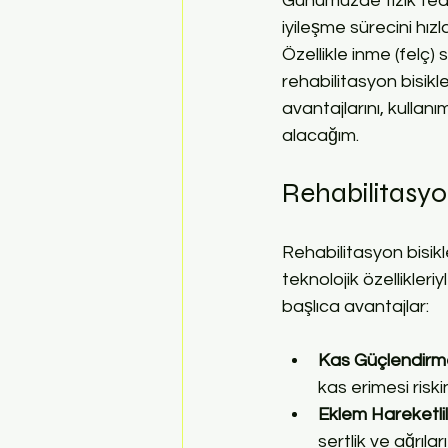
Günümüzde fizik tedav
iyileşme sürecini hız
Özellikle inme (felç) 
rehabilitasyon bisikle
avantajlarını, kullanı
alacağım.
Rehabilitasyon
Rehabilitasyon bisikle
teknolojik özellikleri
başlıca avantajlar:
Kas Güçlendirme 
kas erimesi riskin
Eklem Hareketlili
sertlik ve ağrıları