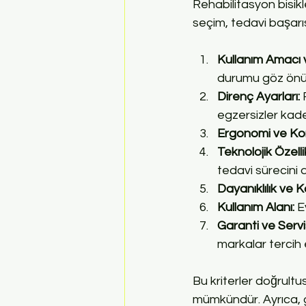
Rehabilitasyon bisikl
seçim, tedavi başarıs
Kullanım Amacı v
durumu göz önü
Direnç Ayarları:
 
egzersizler kadem
Ergonomi ve Ko
Teknolojik Özelli
tedavi sürecini 
Dayanıklılık ve Ka
Kullanım Alanı:
 E
Garanti ve Servi
markalar tercih e
Bu kriterler doğrultu
mümkündür. Ayrıca, g