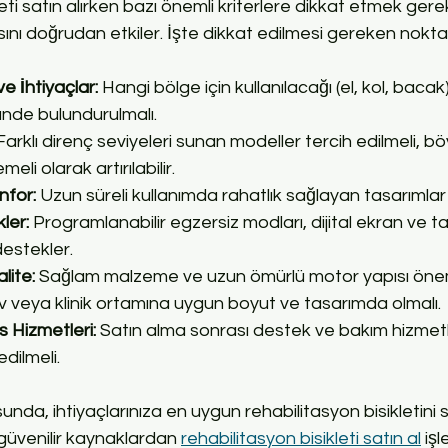
eti satın alırken bazı önemli kriterlere dikkat etmek gerek
ını doğrudan etkiler. İşte dikkat edilmesi gereken noktal
e İhtiyaçlar:
 Hangi bölge için kullanılacağı (el, kol, baca
nde bulundurulmalı.
Farklı direnç seviyeleri sunan modeller tercih edilmeli, b
eli olarak artırılabilir.
nfor:
 Uzun süreli kullanımda rahatlık sağlayan tasarımlar 
kler:
 Programlanabilir egzersiz modları, dijital ekran ve ta
destekler.
lite:
 Sağlam malzeme ve uzun ömürlü motor yapısı öneml
v veya klinik ortamına uygun boyut ve tasarımda olmalı.
s Hizmetleri:
 Satın alma sonrası destek ve bakım hizmetl
dilmeli.
sunda, ihtiyaçlarınıza en uygun rehabilitasyon bisikletini
üvenilir kaynaklardan 
rehabilitasyon bisikleti satın al
 işl