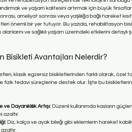
i ve rehabilitasyon süreçlerinde teknolojinin sunduğu ye
landırmak ve yaşam kalitesini artırmak için büyük fırsatlar
sonrası, ameliyat sonrası veya yaşlılığa bağlı hareket kısıtlı
tleri önemli bir yer tutuyor. Bu yazıda, rehabilitasyon bisik
m alanlarını ve sağlıklı yaşam üzerindeki etkilerini detaylı ş
 Bisikleti Avantajları Nelerdir?
tleri, klasik egzersiz bisikletlerinden farklı olarak, özel t
yle fizik tedavi süreçlerine destek olur. İşte bu bisikletlerin
ve Dayanıklılık Artışı:
 Düzenli kullanımda kasların güçlen
i azaltır.
ği:
 Diz, kalça ve ayak bileği gibi eklemlerin hareket kabiliye
 azaltır.