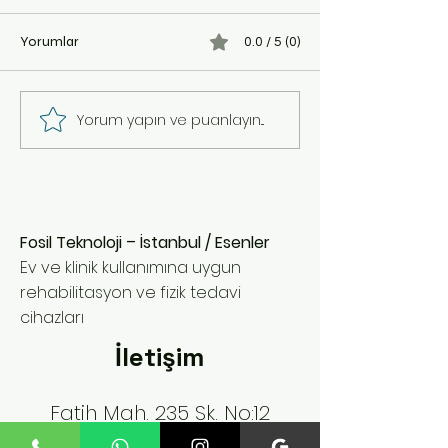
İlerleme
...
...
Yorumlar
0.0 / 5 (0)
Yorum yapın ve puanlayın...
Fosil Teknoloji – İstanbul / Esenler
Ev ve klinik kullanımına uygun
rehabilitasyon ve fizik tedavi
cihazları
İletişim
Fatih Mah. 235 Sk. No:12