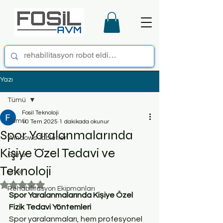
Yazı
Tümü
Fosil Teknoloji
Tümü
10 Tem 2025
1 dakikada okunur
Spor Yaralanmalarında
Windows Tabletler
Kişiye Özel Tedavi ve
Genel
Teknoloji
Style
5 üzerinden NaN yıldız
Rehabilitasyon Ekipmanları
Spor Yaralanmalarında Kişiye Özel 
Fizik Tedavi Yöntemleri
Spor yaralanmaları, hem profesyonel 