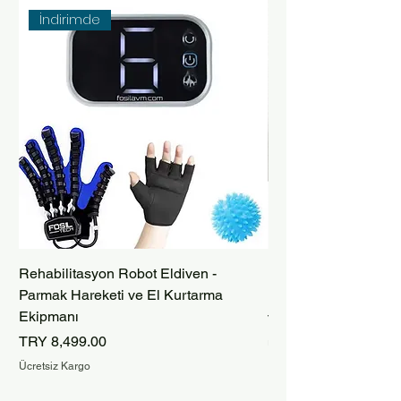
İndirimde
Rehabilitasyon Robot Eldiven -
Bacak Sabitlemeli Ap
Parmak Hareketi ve El Kurtarma
Rehabilitasyon Ayak 
Ekipmanı
Price
TRY 9,250.00
Price
TRY 8,499.00
Ücretsiz Kargo
Ücretsiz Kargo