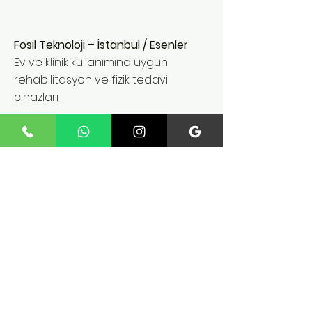
Fosil Teknoloji – İstanbul / Esenler
Ev ve klinik kullanımına uygun
rehabilitasyon ve fizik tedavi
cihazları
Communication
Fatih Mah. 235 St. No:12 Inner
Door No:4 Esenler / IST
Phone:
+90 545 824 02 61
fossiltechnology@gmail.co
m