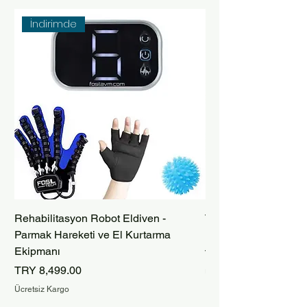
İndirimde
Rehabilitasyon Robot Eldiven -
Taşınabilir Bataryalı
Parmak Hareketi ve El Kurtarma
Robot Eldiveni – İnm
Ekipmanı
Price
TRY 9,999.00
Price
TRY 8,499.00
Ücretsiz Kargo
Ücretsiz Kargo