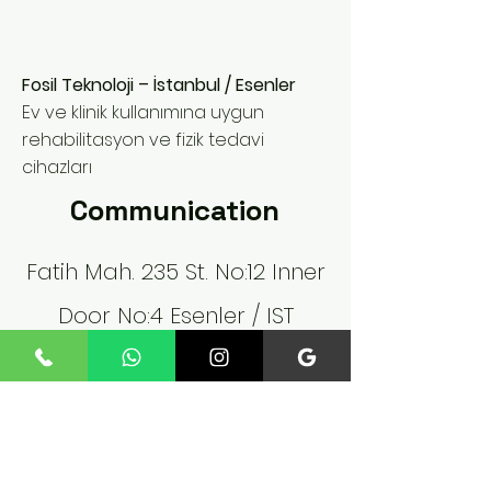
Fosil Teknoloji – İstanbul / Esenler
Ev ve klinik kullanımına uygun
rehabilitasyon ve fizik tedavi
cihazları
Communication
Fatih Mah. 235 St. No:12 Inner
Door No:4 Esenler / IST
Phone:
+90 545 824 02 61
fossiltechnology@gmail.co
m