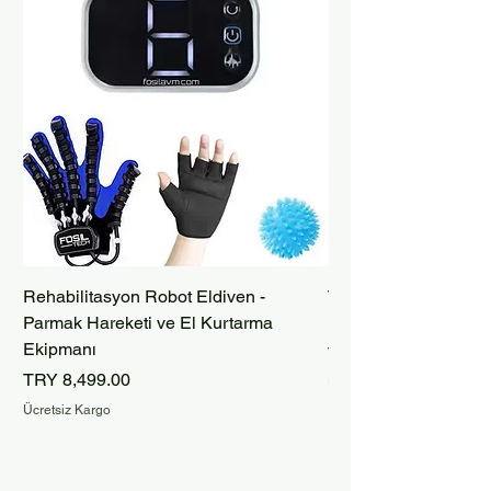
Rehabilitasyon Robot Eldiven -
Taşınabilir Bataryalı
Parmak Hareketi ve El Kurtarma
Robot Eldiveni – İnm
Ekipmanı
Price
TRY 9,999.00
Price
TRY 8,499.00
Ücretsiz Kargo
Ücretsiz Kargo