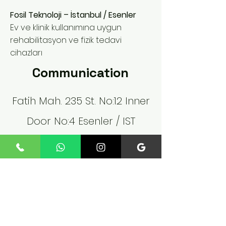
Fosil Teknoloji – İstanbul / Esenler
Ev ve klinik kullanımına uygun
rehabilitasyon ve fizik tedavi
cihazları
Communication
Fatih Mah. 235 St. No:12 Inner
Door No:4 Esenler / IST
Phone:
+90 545 824 02 61
fossiltechnology@gmail.co
m