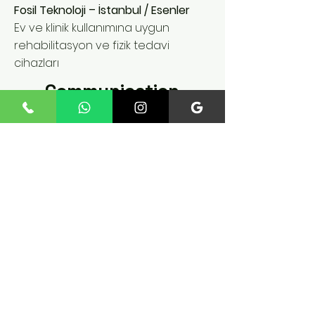
Fosil Teknoloji – İstanbul / Esenler
Ev ve klinik kullanımına uygun
rehabilitasyon ve fizik tedavi
cihazları
Communication
Fatih Mah. 235 St. No:12 Inner
Door No:4 Esenler / IST
Phone:
+90 545 824 02 61
fossiltechnology@gmail.co
m