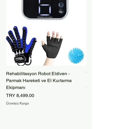
Rehabilitasyon Robot Eldiven -
Taşınabilir Bataryalı
Parmak Hareketi ve El Kurtarma
Robot Eldiveni – İnm
Ekipmanı
Price
TRY 9,999.00
Price
TRY 8,499.00
Ücretsiz Kargo
Ücretsiz Kargo