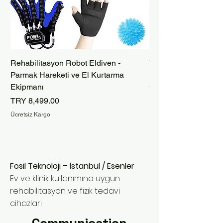
Rehabilitasyon Robot Eldiven -
Taşınabilir Bataryalı
Parmak Hareketi ve El Kurtarma
Robot Eldiveni – İnm
Ekipmanı
Price
TRY 9,999.00
Price
TRY 8,499.00
Ücretsiz Kargo
Ücretsiz Kargo
Fosil Teknoloji – İstanbul / Esenler
Ev ve klinik kullanımına uygun
rehabilitasyon ve fizik tedavi
cihazları
Communication