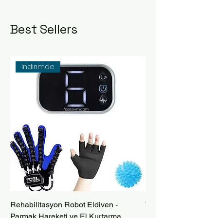
Best Sellers
İndirimde
Rehabilitasyon Robot Eldiven -
Taşınabilir Bataryalı
Parmak Hareketi ve El Kurtarma
Robot Eldiveni – İnm