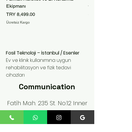
Ekipmanı
Price
TRY 9,999.00
Price
TRY 8,499.00
Ücretsiz Kargo
Ücretsiz Kargo
Fosil Teknoloji – İstanbul / Esenler
Ev ve klinik kullanımına uygun
rehabilitasyon ve fizik tedavi
cihazları
Communication
Fatih Mah. 235 St. No:12 Inner
Door No:4 Esenler / IST
Phone:
+90 545 824 02 61