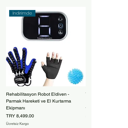
İndirimde
Rehabilitasyon Robot Eldiven -
Taşınabilir Bataryalı
Parmak Hareketi ve El Kurtarma
Robot Eldiveni – İnm
Ekipmanı
Price
TRY 9,999.00
Price
TRY 8,499.00
Ücretsiz Kargo
Ücretsiz Kargo