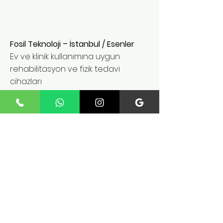
Fosil Teknoloji – İstanbul / Esenler
Ev ve klinik kullanımına uygun
rehabilitasyon ve fizik tedavi
cihazları
Communication
Fatih Mah. 235 St. No:12 Inner
Door No:4 Esenler / IST
Phone:
+90 545 824 02 61
fossiltechnology@gmail.co
m