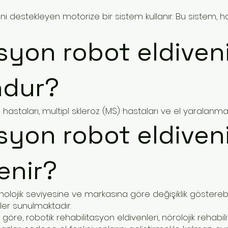
ni destekleyen motorize bir sistem kullanır. Bu sistem, ha
syon robot eldiveni
ndur?
 hastaları, multipl skleroz (MS) hastaları ve el yaralanmas
syon robot eldiveni 
lenir?
 teknolojik seviyesine ve markasına göre değişiklik göstere
kler sunulmaktadır.
öre, robotik rehabilitasyon eldivenleri, nörolojik rehabi