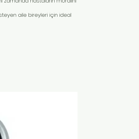
aynı zamanda hastaların moralini
teyen aile bireyleri için ideal
Yeni Ürün