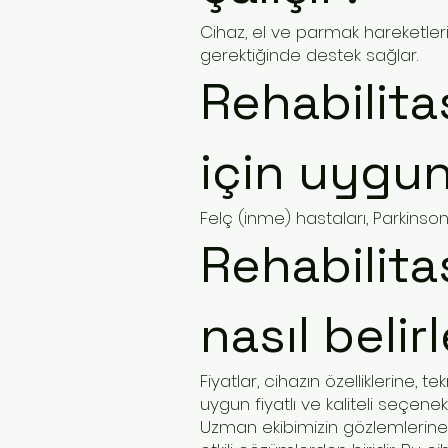
Cihaz, el ve parmak hareketleri
gerektiğinde destek sağlar.
Rehabilita
için uygu
Felç (inme) hastaları, Parkinson
Rehabilita
nasıl belir
Fiyatlar, cihazın özelliklerine,
uygun fiyatlı ve kaliteli seçene
Uzman ekibimizin gözlemlerine g