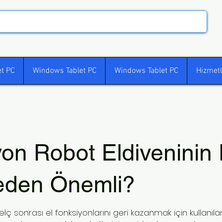
t PC
Windows Tablet PC
Windows Tablet PC
Hizmetl
yon Robot Eldiveninin 
Neden Önemli?
elç sonrası el fonksiyonlarını geri kazanmak için kullanılan