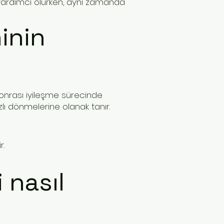
a yardımcı olurken, aynı zamanda
inin
 sonrası iyileşme sürecinde
zlı dönmelerine olanak tanır.
r.
 nasıl