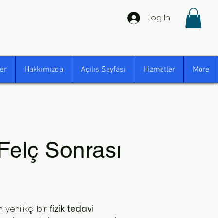
Log In
er
Hakkımızda
Açılış Sayfası
Hizmetler
More
Felç Sonrası
 yenilikçi bir
fizik tedavi