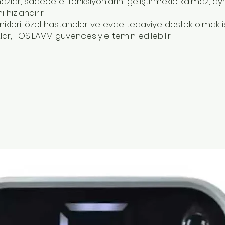
cihazlar, sadece el fonksiyonlarını geliştirmekle kalmaz, 
hızlandırır.
linikleri, özel hastaneler ve evde tedaviye destek olmak is
ar, FOSILAVM güvencesiyle temin edilebilir.