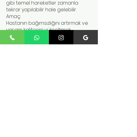
gibi temel hareketler zamanla
tekrar yapılabilir hale gelebilir.
Amaç:
Hastanın bağımsızlığını artırmak ve
yaşam kalitesini yükseltmek.
5. Kişiye Özel Ayarlanabilir
Egzersiz Programları
Rehabilitasyon robot eldivenler,
farklı hastaların ihtiyaçlarına göre
ayarlanabilir egzersiz modları sunar.
Bu ayarlar sayesinde:
Egzersiz hızı değiştirilebilir
Basınç seviyesi ayarlanabilir
Parmak hareket açısı kontrol
edilebilir
Bu özellikler cihazı hem erken
dönem felç hastaları hem de ileri
seviye rehabilitasyon sürecindeki
bireyler için uygun hale getirir.