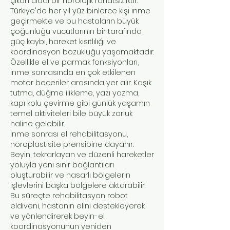
çıkan ciddi bir nörolojik rahatsızlıktır.
Türkiye'de her yıl yüz binlerce kişi inme
geçirmekte ve bu hastaların büyük
çoğunluğu vücutlarının bir tarafında
güç kaybı, hareket kısıtlılığı ve
koordinasyon bozukluğu yaşamaktadır.
Özellikle el ve parmak fonksiyonları,
inme sonrasında en çok etkilenen
motor beceriler arasında yer alır. Kaşık
tutma, düğme ilikleme, yazı yazma,
kapı kolu çevirme gibi günlük yaşamın
temel aktiviteleri bile büyük zorluk
haline gelebilir.
İnme sonrası el rehabilitasyonu,
nöroplastisite prensibine dayanır.
Beyin, tekrarlayan ve düzenli hareketler
yoluyla yeni sinir bağlantıları
oluşturabilir ve hasarlı bölgelerin
işlevlerini başka bölgelere aktarabilir.
Bu süreçte rehabilitasyon robot
eldiveni, hastanın elini destekleyerek
ve yönlendirerek beyin-el
koordinasyonunun yeniden