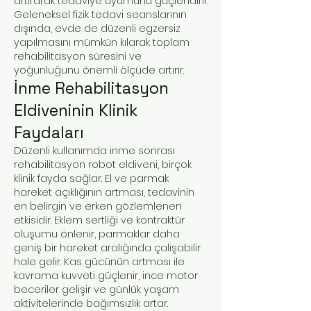
artırarak tedaviye uyumunu güçlendirir.
Geleneksel fizik tedavi seanslarının
dışında, evde de düzenli egzersiz
yapılmasını mümkün kılarak toplam
rehabilitasyon süresini ve
yoğunluğunu önemli ölçüde artırır.
İnme Rehabilitasyon
Eldiveninin Klinik
Faydaları
Düzenli kullanımda inme sonrası
rehabilitasyon robot eldiveni, birçok
klinik fayda sağlar. El ve parmak
hareket açıklığının artması, tedavinin
en belirgin ve erken gözlemlenen
etkisidir. Eklem sertliği ve kontraktür
oluşumu önlenir, parmaklar daha
geniş bir hareket aralığında çalışabilir
hale gelir. Kas gücünün artması ile
kavrama kuvveti güçlenir, ince motor
beceriler gelişir ve günlük yaşam
aktivitelerinde bağımsızlık artar.