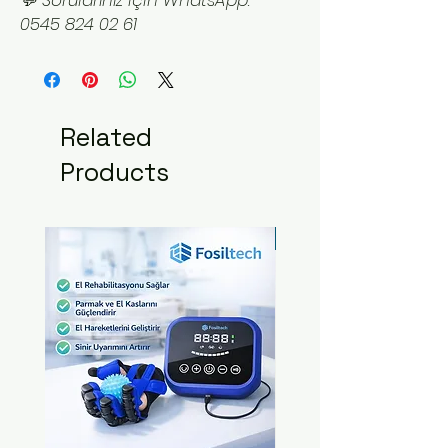
0545 824 02 61
Related
Products
Yeni Ürün