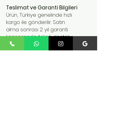
Teslimat ve Garanti Bilgileri
Ürün, Türkiye genelinde hızlı
kargo ile gönderilir. Satın
alma sonrası 2 yıl garanti
kapsamında teknik destek
hizmeti sunulmaktadır. Hem
bireysel kullanım hem de klinik
ve egzersiz uygulama
merkezleri için pratik bir
çözümdür.
Related
Products