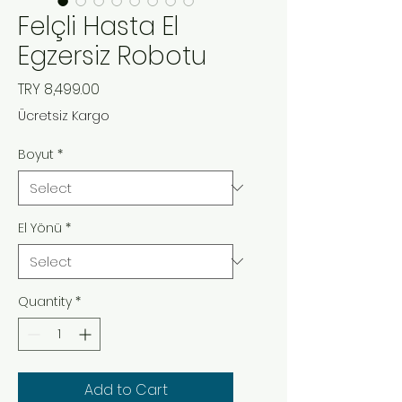
Felçli Hasta El
Egzersiz Robotu
Price
TRY 8,499.00
Ücretsiz Kargo
Boyut
*
El Yönü
*
Quantity
*
Add to Cart