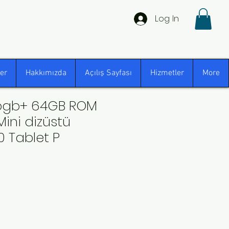
Log In
er
Hakkımızda
Açılış Sayfası
Hizmetler
More
 gbgb+ 64GB ROM
 Mini dizüstü
 Tablet P