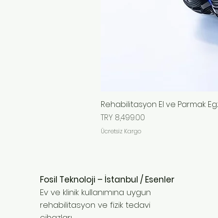
Rehabilitasyon El ve Parmak Egz
Price
TRY 8,499.00
Ücretsiz Kargo
Fosil Teknoloji – İstanbul / Esenler
Ev ve klinik kullanımına uygun
rehabilitasyon ve fizik tedavi
cihazları