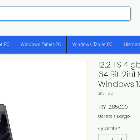
t PC
Windows Tablet PC
Windows Tablet PC
Hizmetl
12.2 TS 4
64 Bit 2in1
Windows 10
SKU: TS12
Price
TRY 12,850.00
Ücretsiz Kargo
Quantity
*