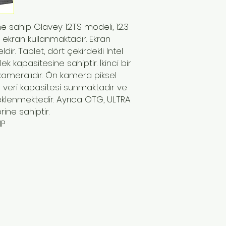
e sahip Glavey 12TS modeli, 12.3
 ekran kullanmaktadır. Ekran
ir. Tablet, dört çekirdekli Intel
 kapasitesine sahiptir. İkinci bir
kameralıdır. Ön kamera piksel
B veri kapasitesi sunmaktadır ve
eklenmektedir. Ayrıca OTG, ULTRA
rine sahiptir.
MP