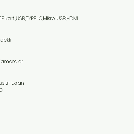
H
TF kartı,USB,TYPE-C,Mikro USB,HDMI
B
dekli
 Kameralar
sitif Ekran
00