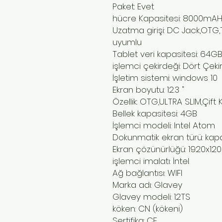
Paket: Evet
hücre Kapasitesi: 8000mA
Uzatma girişi: DC Jack,OTG,
uyumlu
Tablet veri kapasitesi: 64G
işlemci çekirdeği: Dört Çekir
İşletim sistemi: windows 10
Ekran boyutu: 12.3 "
Özellik: OTG,ULTRA SLIM,Çift
Bellek kapasitesi: 4GB
İşlemci modeli: Intel Atom
Dokunmatik ekran türü: kapa
Ekran çözünürlüğü: 1920x12
işlemci imalatı: İntel
Ağ bağlantısı: WIFI
Marka adı: Glavey
Glavey modeli: 12TS
köken: CN (kökeni)
Sertifika: CE