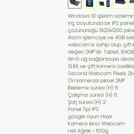
Windows 10 işletim sistemin
inç boyutunda bir IPS panel
çözünürlüğü 1920x1200 pikseld
Atom işlemciye ve 4GB bellek
webcam'e sahip olup, çift 
değeri 2MP'dir. Tablet, 64G
Wi-Fi ağ bağlantısıyla dest
SLIM, ve çift kamera özellikle
Second Webcam Pixels: 2
Ön kamerası piksel: 2MP
Bekleme süresi (H): 6
Çalışma süresi (H): 6
Şarj süresi (H): 2
Panel Tipi: IPS
google oyun: Hayır
Kamera: ikinci Webcam
net Ağırlık: > 500g