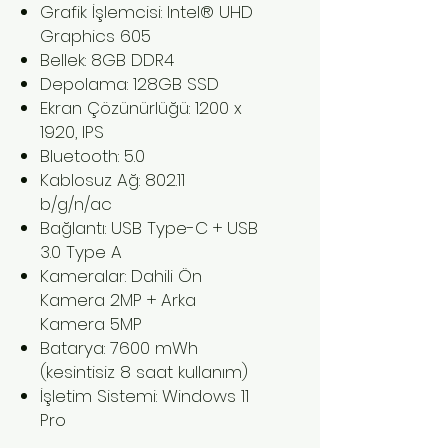
Grafik İşlemcisi: Intel® UHD
Graphics 605
Bellek: 8GB DDR4
Depolama: 128GB SSD
Ekran Çözünürlüğü: 1200 x
1920, IPS
Bluetooth: 5.0
Kablosuz Ağ: 802.11
b/g/n/ac
Bağlantı: USB Type-C + USB
3.0 Type A
Kameralar: Dahili Ön
Kamera 2MP + Arka
Kamera 5MP
Batarya: 7600 mWh
(kesintisiz 8 saat kullanım)
İşletim Sistemi: Windows 11
Pro