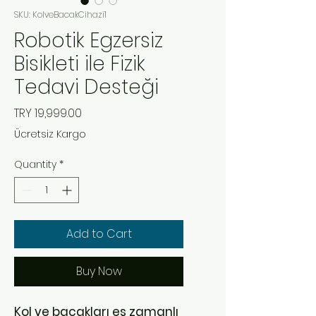
SKU: KolveBacakCihazi1
Robotik Egzersiz
Bisikleti ile Fizik
Tedavi Desteği
Price
TRY 19,999.00
Ücretsiz Kargo
Quantity
*
Add to Cart
Buy Now
Kol ve bacakları eş zamanlı