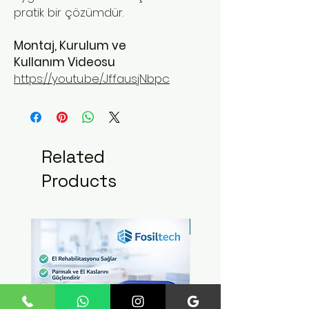
pratik bir çözümdür.
Montaj, Kurulum ve
Kullanım Videosu
https://youtu.be/JffausjNbpc
Related
Products
Yeni Ürün