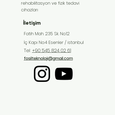
rehabilitasyon ve fizik tedavi
cihazları
İletişim
Fatih Mah. 235 Sk. No:12
İç Kapı No:4 Esenler / istanbul
Tel:
+90 545 824 02 61
fosilteknoloji@gmail.com