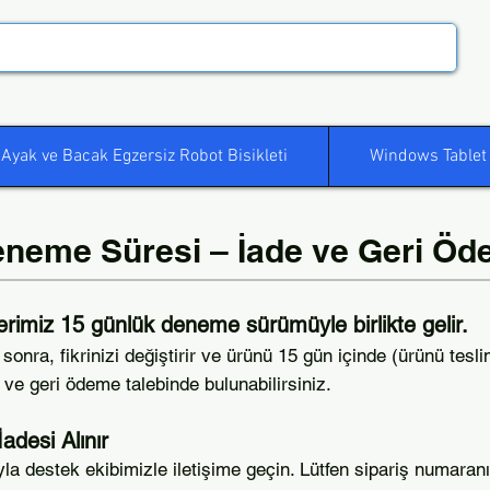
Ayak ve Bacak Egzersiz Robot Bisikleti
Windows Tablet
neme Süresi – İade ve Geri Öde
erimiz 15 günlük deneme sürümüyle birlikte gelir.
sonra, fikrinizi değiştirir ve ürünü 15 gün içinde (ürünü tesli
 ve geri ödeme talebinde bulunabilirsiniz.
İadesi Alınır
a destek ekibimizle iletişime geçin. Lütfen sipariş numaranız