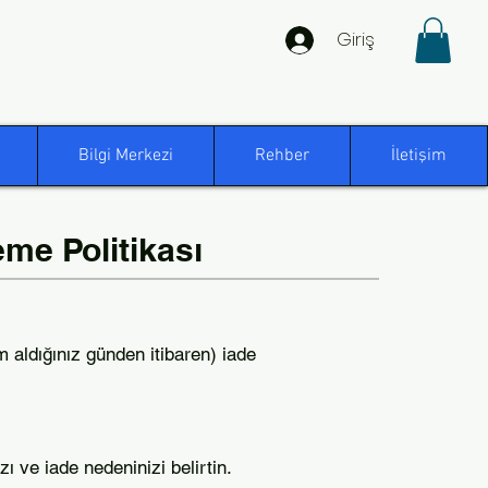
Giriş
Bilgi Merkezi
Rehber
İletişim
me Politikası
m aldığınız günden itibaren) iade
ı ve iade nedeninizi belirtin.