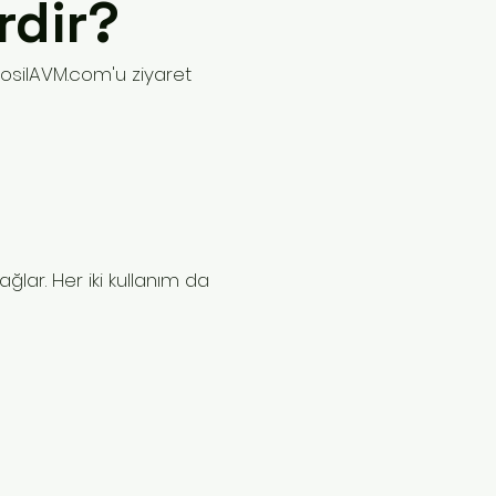
rdir?
 FosilAVM.com'u ziyaret
ğlar. Her iki kullanım da