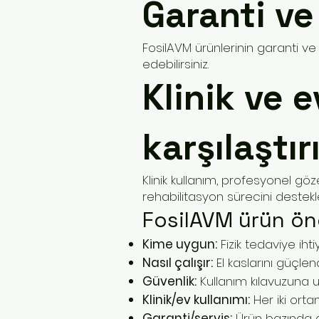
Garanti ve 
FosilAVM ürünlerinin garanti ve 
edebilirsiniz.
Klinik ve e
karşılaştırı
Klinik kullanım, profesyonel göz
rehabilitasyon sürecini destekle
FosilAVM ürün öne
Kime uygun:
Fizik tedaviye ihtiy
Nasıl çalışır:
El kaslarını güçlendi
Güvenlik:
Kullanım kılavuzuna uy
Klinik/ev kullanımı:
Her iki ortam
Garanti/servis:
Ürün bazında de