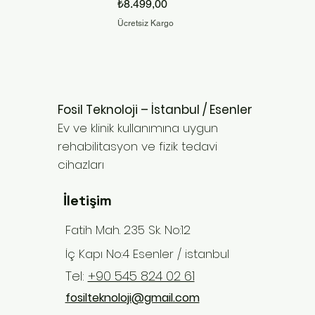
Fiyat
₺8.499,00
Ücretsiz Kargo
Fosil Teknoloji – İstanbul / Esenler
Ev ve klinik kullanımına uygun
rehabilitasyon ve fizik tedavi
cihazları
İletişim
Fatih Mah. 235 Sk. No:12
İç Kapı No:4 Esenler / istanbul
Tel:
+90 545 824 02 61
fosilteknoloji@gmail.com