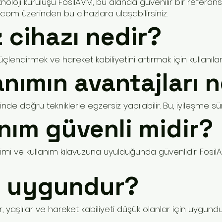
eknoloji kuruluşu FosilAVM, bu alanda güvenilir bir referans 
.com üzerinden bu cihazlara ulaşabilirsiniz.
z cihazı nedir?
 güçlendirmek ve hareket kabiliyetini artırmak için kullanılan
anımın avantajları n
e doğru tekniklerle egzersiz yapılabilir. Bu, iyileşme sür
nım güvenli midir?
mi ve kullanım kılavuzuna uyulduğunda güvenlidir. FosilAV
in uygundur?
er, yaşlılar ve hareket kabiliyeti düşük olanlar için uygundu