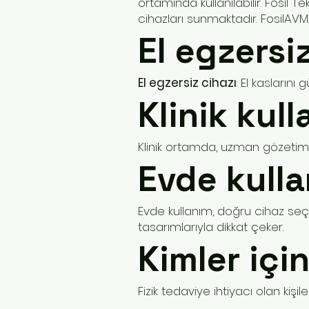
ortamında kullanılabilir. Fosil T
cihazları sunmaktadır. FosilAVM
El egzersi
El egzersiz cihazı
: El kaslarını
Klinik kull
Klinik ortamda, uzman gözetimind
Evde kulla
Evde kullanım, doğru cihaz seçi
tasarımlarıyla dikkat çeker.
Kimler iç
Fizik tedaviye ihtiyacı olan kişil