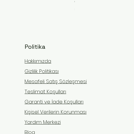
Fiyat
₺9.999,00
Ücretsiz Kargo
Politika
Hakkımızda
Gizlilik Politikası
Mesafeli Satış Sözleşmesi
Teslimat Koşulları
Garanti ve İade Koşulları
Kişisel Verilerin Korunması
Yardım Merkezi
Blog