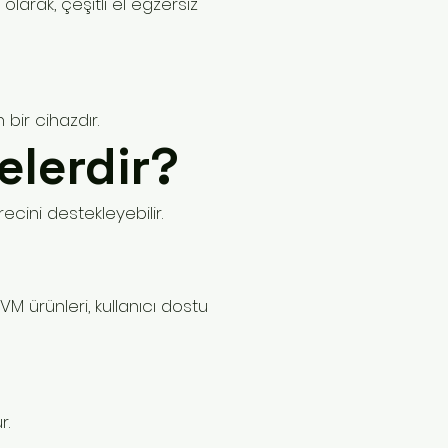
olarak, çeşitli el egzersiz
 bir cihazdır.
elerdir?
ecini destekleyebilir.
M ürünleri, kullanıcı dostu
r.