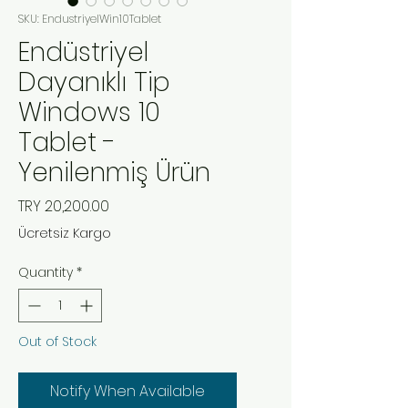
SKU: EndustriyelWin10Tablet
Endüstriyel
Dayanıklı Tip
Windows 10
Tablet -
Yenilenmiş Ürün
Price
TRY 20,200.00
Ücretsiz Kargo
Quantity
*
Out of Stock
Notify When Available