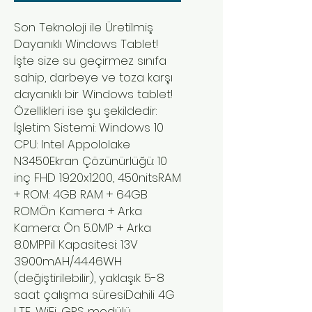
Son Teknoloji ile Üretilmiş
Dayanıklı Windows Tablet!
İşte size su geçirmez sınıfa
sahip, darbeye ve toza karşı
dayanıklı bir Windows tablet!
Özellikleri ise şu şekildedir:
İşletim Sistemi: Windows 10
CPU: Intel Appololake
N3450Ekran Çözünürlüğü: 10
inç FHD 1920x1200, 450nitsRAM
+ ROM: 4GB RAM + 64GB
ROMÖn Kamera + Arka
Kamera: Ön 5.0MP + Arka
8.0MPPil Kapasitesi: 13V
3900mAH/44.46WH
(değiştirilebilir), yaklaşık 5-8
saat çalışma süresiDahili 4G
LTE, WiFi, GPS modülü,