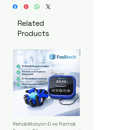
Related
Products
Yeni Ürün
Rehabilitasyon El ve Parmak
El Fonksiyonu Kaybına