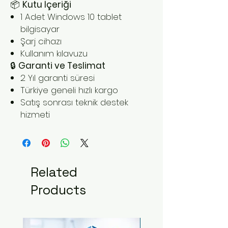
📦
Kutu İçeriği
1 Adet Windows 10 tablet
bilgisayar
Şarj cihazı
Kullanım kılavuzu
🔒
Garanti ve Teslimat
2 Yıl garanti süresi
Türkiye geneli hızlı kargo
Satış sonrası teknik destek
hizmeti
Related
Products
Yeni Ürün