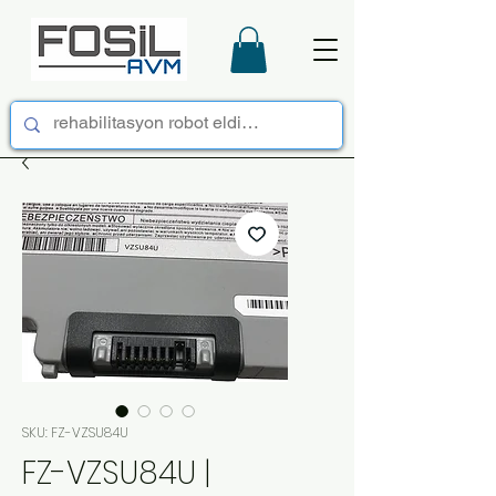
SKU: FZ-VZSU84U
FZ-VZSU84U |