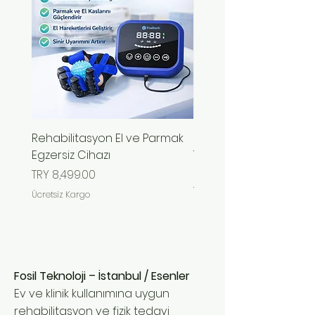
Rehabilitasyon El ve Parmak
El Fonksiyonu Kaybına
Egzersiz Cihazı
Taşınabilir Pilli Robotik
Eldiveni
Price
TRY 8,499.00
Price
TRY 9,999.00
Ücretsiz Kargo
Ücretsiz Kargo
Fosil Teknoloji – İstanbul / Esenler
Ev ve klinik kullanımına uygun
rehabilitasyon ve fizik tedavi