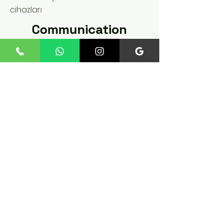
cihazları
Communication
Fatih Mah. 235 St. No:12 Inner
Door No:4 Esenler / IST
Phone:
+90 545 824 02 61
fossiltechnology@gmail.co
m
Policy
about us