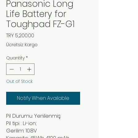
Panasonic Long
Life Battery for
Toughpad FZ-G1
Price
TRY 5,200.00
Ücretsiz Kargo
Quantity
*
Out of Stock
Notify When Available
Pil Durumu: Yenilenmiş
Pil tipi : Li-ion;
Gerilim: 10.8V
Kapasite: 45Wh 4100 mAh