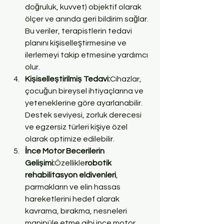
doğruluk, kuvvet) objektif olarak 
ölçer ve anında geri bildirim sağlar. 
Bu veriler, terapistlerin tedavi 
planını kişiselleştirmesine ve 
ilerlemeyi takip etmesine yardımcı 
olur.
Kişiselleştirilmiş Tedavi:
Cihazlar, 
çocuğun bireysel ihtiyaçlarına ve 
yeteneklerine göre ayarlanabilir. 
Destek seviyesi, zorluk derecesi 
ve egzersiz türleri kişiye özel 
olarak optimize edilebilir.
İnce Motor Becerilerin 
Gelişimi:
Özellikle
robotik 
rehabilitasyon eldivenleri
, 
parmakların ve elin hassas 
hareketlerini hedef alarak 
kavrama, bırakma, nesneleri 
manipüle etme gibi ince motor 