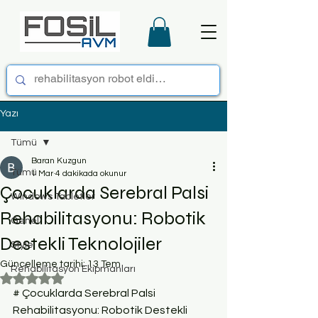
Yazı
Tümü
Baran Kuzgun
Tümü
1 Mar
4 dakikada okunur
Çocuklarda Serebral Palsi
Windows Tabletler
Rehabilitasyonu: Robotik
Genel
Destekli Teknolojiler
Style
Güncelleme tarihi:
13 Tem
Rehabilitasyon Ekipmanları
5 üzerinden NaN yıldız
# Çocuklarda Serebral Palsi 
Rehabilitasyonu: Robotik Destekli 