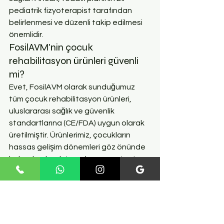
pediatrik fizyoterapist tarafından 
belirlenmesi ve düzenli takip edilmesi 
önemlidir.
FosilAVM'nin çocuk 
rehabilitasyon ürünleri güvenli 
mi?
Evet, FosilAVM olarak sunduğumuz 
tüm çocuk rehabilitasyon ürünleri, 
uluslararası sağlık ve güvenlik 
standartlarına (CE/FDA) uygun olarak 
üretilmiştir. Ürünlerimiz, çocukların 
hassas gelişim dönemleri göz önünde 
bulundurularak tasarlanmış ve test 
edilmiştir. FosilAVM, ürünlerinin
resmi 
distribütörü
olarak güvenilirliği garanti 
eder.
Sonuç: Geleceğe Umutla 