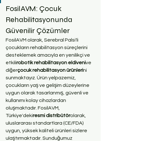
FosilAVM: Çocuk 
Rehabilitasyonunda 
Güvenilir Çözümler
FosilAVM olarak, Serebral Palsi'li 
çocukların rehabilitasyon süreçlerini 
desteklemek amacıyla en yenilikçi ve 
etkili
robotik rehabilitasyon eldiveni
ve 
diğer
çocuk rehabilitasyon ürünleri
ni 
sunmaktayız. Ürün yelpazemiz, 
çocukların yaş ve gelişim düzeylerine 
uygun olarak tasarlanmış, güvenli ve 
kullanımı kolay cihazlardan 
oluşmaktadır. FosilAVM, 
Türkiye'deki
resmi distribütör
olarak, 
uluslararası standartlara (CE/FDA) 
uygun, yüksek kaliteli ürünleri sizlere 
ulaştırmaktadır. Sunduğumuz 