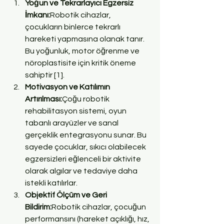
Yoğun ve Tekrarlayıcı Egzersiz 
İmkanı:
Robotik cihazlar, 
çocukların binlerce tekrarlı 
hareketi yapmasına olanak tanır. 
Bu yoğunluk, motor öğrenme ve 
nöroplastisite için kritik öneme 
sahiptir [1].
Motivasyon ve Katılımın 
Artırılması:
Çoğu robotik 
rehabilitasyon sistemi, oyun 
tabanlı arayüzler ve sanal 
gerçeklik entegrasyonu sunar. Bu 
sayede çocuklar, sıkıcı olabilecek 
egzersizleri eğlenceli bir aktivite 
olarak algılar ve tedaviye daha 
istekli katılırlar.
Objektif Ölçüm ve Geri 
Bildirim:
Robotik cihazlar, çocuğun 
performansını (hareket açıklığı, hız, 