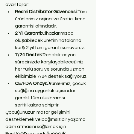
avantajlar:
Resmi Distribütör Güvencesi:
Tüm 
ürünlerimiz orijinal ve üretici firma 
garantisi altındadır.
2 Yıl Garanti:
Cihazlarımızda 
oluşabilecek üretim hatalarına 
karşı 2 yıl tam garanti sunuyoruz.
7/24 Destek:
Rehabilitasyon 
sürecinizde karşılaşabileceğiniz 
her türlü soru ve sorunda uzman 
ekibimizle 7/24 destek sağlıyoruz.
CE/FDA Onayı:
Ürünlerimiz, çocuk 
sağlığına uygunluk açısından 
gerekli tüm uluslararası 
sertifikalara sahiptir.
Çocuğunuzun motor gelişimini 
desteklemek ve bağımsız bir yaşama 
adım atmasını sağlamak için 
FosilAVM'nin sunduğu
çocuk 