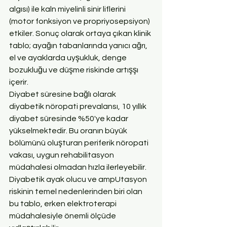
algısı) ile kaln miyelinli sinir liflerini 
(motor fonksiyon ve propriyosepsiyon) 
etkiler. Sonuç olarak ortaya çıkan klinik 
tablo; ayağın tabanlarında yanıcı ağrı, 
el ve ayaklarda uyşukluk, denge 
bozukluğu ve düşme riskinde artışşı 
içerir.
Diyabet süresine bağlı olarak 
diyabetik nöropati prevalansı, 10 yıllık 
diyabet süresinde %50'ye kadar 
yükselmektedir. Bu oranın büyük 
bölümünü oluşturan periferik nöropati 
vakası, uygun rehabilitasyon 
müdahalesi olmadan hızla ilerleyebilir. 
Diyabetik ayak olucu ve ampUtasyon 
riskinin temel nedenlerinden biri olan 
bu tablo, erken elektroterapi 
müdahalesiyle önemli ölçüde 