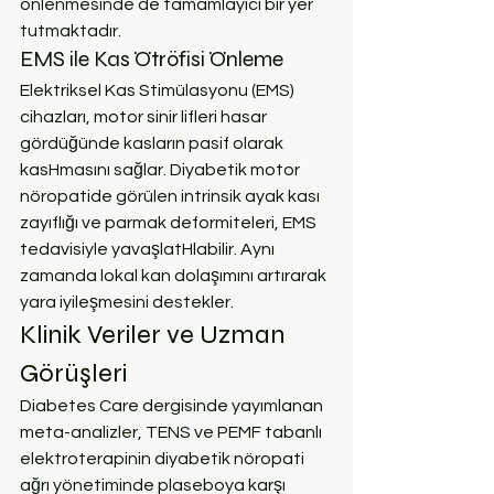
önlenmesinde de tamamlayıcı bir yer 
tutmaktadır.
EMS ile Kas Ötröfisi Önleme
Elektriksel Kas Stimülasyonu (EMS) 
cihazları, motor sinir lifleri hasar 
gördüğünde kasların pasif olarak 
kasHmasını sağlar. Diyabetik motor 
nöropatide görülen intrinsik ayak kası 
zayıflığı ve parmak deformiteleri, EMS 
tedavisiyle yavaşlatHlabilir. Aynı 
zamanda lokal kan dolaşımını artırarak 
yara iyileşmesini destekler.
Klinik Veriler ve Uzman 
Görüşleri
Diabetes Care dergisinde yayımlanan 
meta-analizler, TENS ve PEMF tabanlı 
elektroterapinin diyabetik nöropati 
ağrı yönetiminde plaseboya karşı 