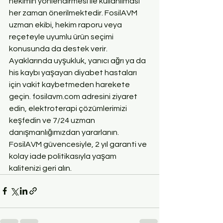
hekimin yönlendirmesi ile kullanılması 
her zaman önerilmektedir. FosilAVM 
uzman ekibi, hekim raporu veya 
reçeteyle uyumlu ürün seçimi 
konusunda da destek verir.
Ayaklarında uyşukluk, yanıcı ağrı ya da 
his kaybı yaşayan diyabet hastaları 
için vakit kaybetmeden harekete 
geçin. fosilavm.com adresini ziyaret 
edin, elektroterapi çözümlerimizi 
keşfedin ve 7/24 uzman 
danışmanlığımızdan yararlanın. 
FosilAVM güvencesiyle, 2 yıl garanti ve 
kolay iade politikasıyla yaşam 
kalitenizi geri alın.