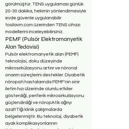
görülmüştür. TENS uygulaması günlük 
20-30 dakika, hekimin yönlendirmesiyle 
evde güvenle uygulanabilir. 
fosilavm.com üzerinden TENS cihazı 
modellerini inceleyebilirsiniz.
PEMF (Pulsör Elektromanyetik 
Alan Tedavisi)
Pulsör elektromanyetik alan (PEMF) 
teknolojisi, doku düzeyinde 
mikrosırkülasyonu artırır ve nöronal 
onarım süreçlerini destekler. Diyabetik 
nöropati hastalarında PEMF'nin sinir 
iletim hızı ülzerinde olumlu etkiler 
gösterdiği, periferik mikrosirkulâsyonu 
güçlendirdiği ve nöropAtik ağrıyı 
azaltTiğı klinik çalışmalarda 
belgelenmiştir. Bu teknoloji, diyabetik 
ayak komplikasyonlarının 