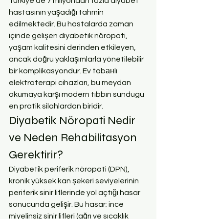
Türkiye'de 7 milyondan fazla diyabet 
hastasının yaşadığı tahmin 
edilmektedir. Bu hastalarda zaman 
içinde gelişen diyabetik nöropati, 
yaşam kalitesini derinden etkileyen, 
ancak doğru yaklaşımlarla yönetilebilir 
bir komplikasyondur. Ev tabанlı 
elektroterapi cihazları, bu meydan 
okumaya karşı modern tıbbın sundugu 
en pratik silahlardan biridir.
Diyabetik Nöropati Nedir 
ve Neden Rehabilitasyon 
Gerektirir?
Diyabetik periferik nöropati (DPN), 
kronik yüksek kan şekeri seviyelerinin 
periferik sinir liflerinde yol açtığı hasar 
sonucunda gelişir. Bu hasar; ince 
miyelinsiz sinir lifleri (ağrı ve sıcaklık 