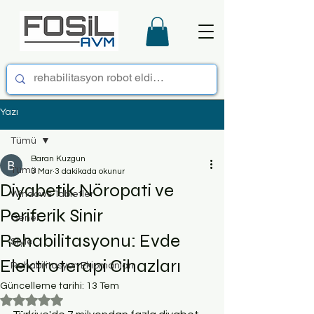
Yazı
Tümü
Baran Kuzgun
Tümü
3 Mar
3 dakikada okunur
Diyabetik Nöropati ve
Windows Tabletler
Periferik Sinir
Genel
Rehabilitasyonu: Evde
Style
Elektroterapi Cihazları
Rehabilitasyon Ekipmanları
Güncelleme tarihi:
13 Tem
5 üzerinden NaN yıldız