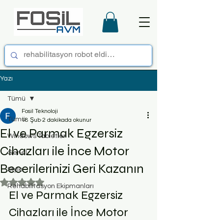
Yazı
Tümü
Fosil Teknoloji
Tümü
18 Şub
2 dakikada okunur
El ve Parmak Egzersiz
Windows Tabletler
Cihazları ile İnce Motor
Genel
Becerilerinizi Geri Kazanın
Style
5 üzerinden NaN yıldız
Rehabilitasyon Ekipmanları
El ve Parmak Egzersiz 
Cihazları ile İnce Motor 