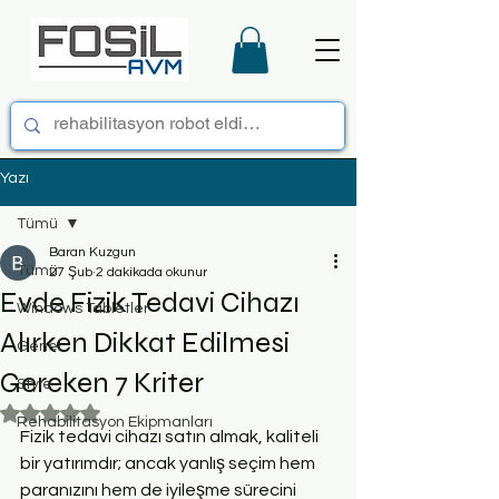
Yazı
Tümü
Baran Kuzgun
Tümü
27 Şub
2 dakikada okunur
Evde Fizik Tedavi Cihazı
Windows Tabletler
Alırken Dikkat Edilmesi
Genel
Gereken 7 Kriter
Style
5 üzerinden NaN yıldız
Rehabilitasyon Ekipmanları
Fizik tedavi cihazı satın almak, kaliteli 
bir yatırımdır; ancak yanlış seçim hem 
paranızını hem de iyileşme sürecini 