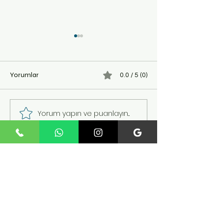
TENS mi EMS mi? Hangi
Yatalak Hastada
Durumda Hangisi Kullanılır
Erimesini Önleme:
(Karşılaştırma)
İçin Pratik Prog
TENS ve EMS, isimleri ve
Uzun süre yatağa 
Yorumlar
0.0 / 5 (0)
görünüşleri birbirine
kalan hastalarda e
benzeyen ama amaçları
karşılaşılan sorunl
farklı iki elektroterapi
kas erimesidir (kas 
Yorum yapın ve puanlayın...
cihazıdır. "Hangisini
Hareketsizlik, kasla
almalıyım?" sorusu, evde
zayıflamasına, ekl
tedavi düşünen birçok kişinin
sertleşmesine ve 
kafasını karıştırır. Doğru ce
sağlığın ol
Fosil Teknoloji – İstanbul / Esenler
Ev ve klinik kullanımına uygun
rehabilitasyon ve fizik tedavi
cihazları