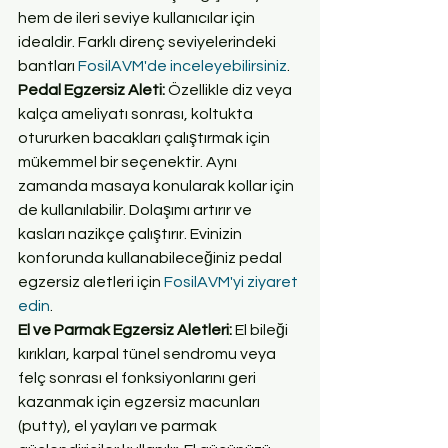
hem de ileri seviye kullanıcılar için 
idealdir. Farklı direnç seviyelerindeki 
bantları 
FosilAVM'de inceleyebilirsiniz
.
Pedal Egzersiz Aleti: 
Özellikle diz veya 
kalça ameliyatı sonrası, koltukta 
otururken bacakları çalıştırmak için 
mükemmel bir seçenektir. Aynı 
zamanda masaya konularak kollar için 
de kullanılabilir. Dolaşımı artırır ve 
kasları nazikçe çalıştırır. Evinizin 
konforunda kullanabileceğiniz pedal 
egzersiz aletleri için 
FosilAVM'yi ziyaret 
edin
.
El ve Parmak Egzersiz Aletleri: 
El bileği 
kırıkları, karpal tünel sendromu veya 
felç sonrası el fonksiyonlarını geri 
kazanmak için egzersiz macunları 
(putty), el yayları ve parmak 