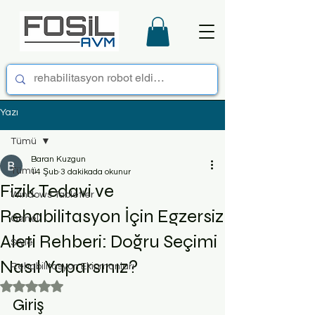
Yazı
Tümü
Baran Kuzgun
Tümü
14 Şub
3 dakikada okunur
Fizik Tedavi ve
Windows Tabletler
Rehabilitasyon İçin Egzersiz
Genel
Aleti Rehberi: Doğru Seçimi
Style
Nasıl Yaparsınız?
Rehabilitasyon Ekipmanları
5 üzerinden NaN yıldız
Giriş