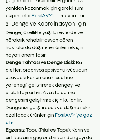
güçlendiriciler kullanılır. El gücünüzü 
yeniden kazanmak için gerekli tüm 
ekipmanlar 
FosilAVM'de
 mevcuttur.
2. Denge ve Koordinasyon İçin
Denge, özellikle yaşlı bireylerde ve 
nörolojik rehabilitasyon gören 
hastalarda düşmeleri önlemek için 
hayati önem taşır.
Denge Tahtası ve Denge Diski: 
Bu 
aletler, propriyosepsiyonu (vücudun 
uzaydaki konumunu hissetme 
yeteneği) geliştirerek dengeyi ve 
stabiliteyi artırır. Ayakta durma 
dengesini geliştirmek için kullanılır. 
Dengenizi geliştirecek ve düşme riskini 
azaltacak ürünler için 
FosilAVM'ye göz 
atın
.
Egzersiz Topu (Pilates Topu): 
Karın ve 
sırt kaslarını güçlendirirken dengeyi de 