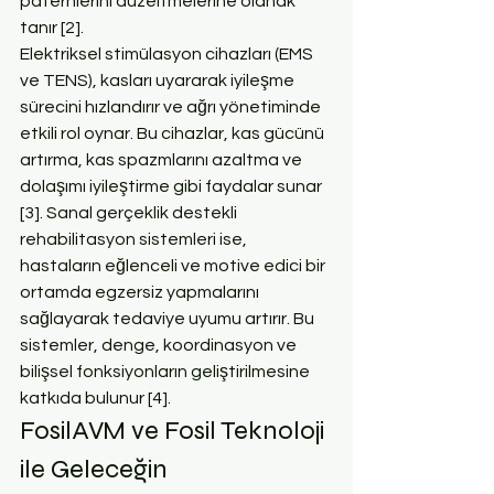
paternlerini düzeltmelerine olanak 
tanır [2].
Elektriksel stimülasyon cihazları (EMS 
ve TENS), kasları uyararak iyileşme 
sürecini hızlandırır ve ağrı yönetiminde 
etkili rol oynar. Bu cihazlar, kas gücünü 
artırma, kas spazmlarını azaltma ve 
dolaşımı iyileştirme gibi faydalar sunar 
[3]. Sanal gerçeklik destekli 
rehabilitasyon sistemleri ise, 
hastaların eğlenceli ve motive edici bir 
ortamda egzersiz yapmalarını 
sağlayarak tedaviye uyumu artırır. Bu 
sistemler, denge, koordinasyon ve 
bilişsel fonksiyonların geliştirilmesine 
katkıda bulunur [4].
FosilAVM ve Fosil Teknoloji 
ile Geleceğin 