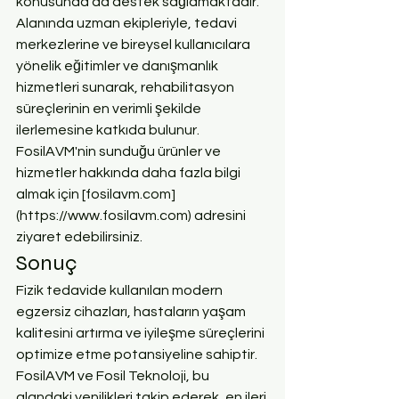
konusunda da destek sağlamaktadır. 
Alanında uzman ekipleriyle, tedavi 
merkezlerine ve bireysel kullanıcılara 
yönelik eğitimler ve danışmanlık 
hizmetleri sunarak, rehabilitasyon 
süreçlerinin en verimli şekilde 
ilerlemesine katkıda bulunur. 
FosilAVM'nin sunduğu ürünler ve 
hizmetler hakkında daha fazla bilgi 
almak için [fosilavm.com]
(https://www.fosilavm.com) adresini 
ziyaret edebilirsiniz.
Sonuç
Fizik tedavide kullanılan modern 
egzersiz cihazları, hastaların yaşam 
kalitesini artırma ve iyileşme süreçlerini 
optimize etme potansiyeline sahiptir. 
FosilAVM ve Fosil Teknoloji, bu 
alandaki yenilikleri takip ederek, en ileri 