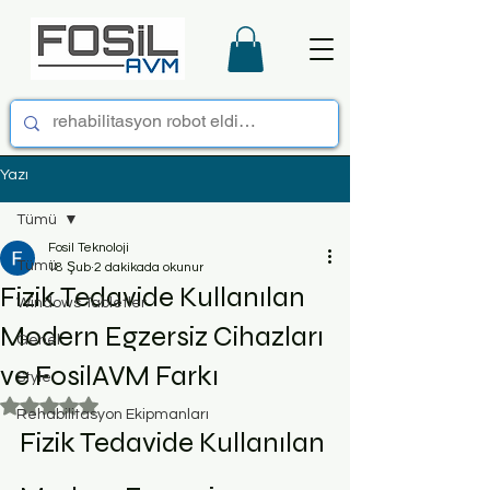
Yazı
Tümü
Fosil Teknoloji
Tümü
18 Şub
2 dakikada okunur
Fizik Tedavide Kullanılan
Windows Tabletler
Modern Egzersiz Cihazları
Genel
ve FosilAVM Farkı
Style
5 üzerinden NaN yıldız
Rehabilitasyon Ekipmanları
Fizik Tedavide Kullanılan 