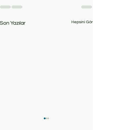
Hepsini Gör
Son Yazılar
Charcot-Marie-Tooth
Femoroasetabula
Hastalığında
(FAI) Sendromun