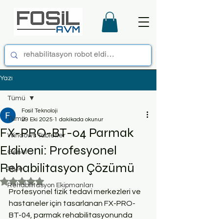
Yazı
Tümü
Fosil Teknoloji
Tümü
29 Eki 2025
1 dakikada okunur
FX-PRO-BT-04 Parmak
Windows Tabletler
Eldiveni: Profesyonel
Genel
Rehabilitasyon Çözümü
Style
5 üzerinden NaN yıldız
Rehabilitasyon Ekipmanları
Profesyonel fizik tedavi merkezleri ve 
hastaneler için tasarlanan FX-PRO-
BT-04, parmak rehabilitasyonunda 