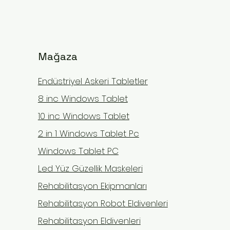
Mağaza
Endüstriyel Askeri Tabletler
8 inc Windows Tablet
10 inc Windows Tablet
2 in 1 Windows Tablet Pc
Charcot-Marie-Tooth
Femo
Windows Tablet PC
5 üzerinden 0 yıldız
Henüz hiç puanlama
Hastalığında Nöromüsküler
(FAI
Led Yüz Güzellik Maskeleri
Rehabilitasyon: FES, EMS ve
Ultr
Çocukluğunuzdan itibaren
Kalça
Denge Cihazlarıyla Evde
Cihaz
Rehabilitasyon Ekipmanları
Tedavi Rehberi
ayağınızda hissettiğiniz tuhaf his
Rehb
otur
Rehabilitasyon Robot Eldivenleri
kayıpları, sık burkulmalar ve
zonkl
giderek belirginleşen kas
duydu
Rehabilitasyon Eldivenleri