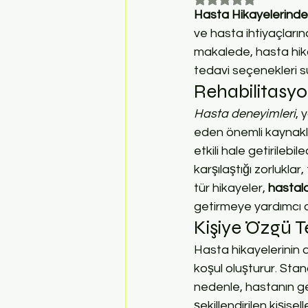
Hasta Hikayelerinde
ve hasta ihtiyaçların
makalede, hasta hikay
tedavi seçenekleri 
Rehabilitasyo
Hasta deneyimleri
, 
eden önemli kaynakla
etkili hale getirilebi
karşılaştığı zorluklar
tür hikayeler, 
hastal
getirmeye yardımcı ol
Kişiye Özgü Te
Hasta hikayelerinin d
koşul oluşturur. Stan
nedenle, hastanın g
şekillendirilen kişisel