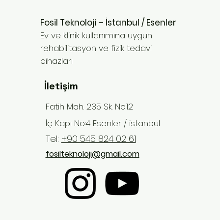
Fosil Teknoloji – İstanbul / Esenler
Ev ve klinik kullanımına uygun
rehabilitasyon ve fizik tedavi
cihazları
İletişim
Fatih Mah. 235 Sk. No:12
İç Kapı No:4 Esenler / istanbul
Tel:
+90 545 824 02 61
Whiplash (Kamçı Yaralanması)
Yorumlar
fosilteknoloji@gmail.com
Sonrası Boyun
Rehabilitasyonu: TENS,
Bir trafik kazasının ardından
Servikal Traksiyon ve EMS
Cihazlarıyla Evde İyileşme
boynunuzda hissettiğiniz
Puanlama ekleyin
Rehberi
tutukluk, baş dönmesi ve aydan
aya geçmeyen ağrı... Bu belirtiler