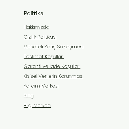
Politika
Hakkımızda
Gizlilik Politikası
Mesafeli Satış Sözleşmesi
Teslimat Koşulları
Garanti ve İade Koşulları
Kişisel Verilerin Korunması
roasetabular Sıkışma
Yardım Merkezi
 yok
) Sendromunda TENS,
Blog
ason ve Kalça Egzersiz
nızda derin bir sıkışma hissi,
ları: Evde Rehabilitasyon
Bilgi Merkezi
eri
duğunuzda kasıkta
ayan bir ağrı ve eğilirken
ğunuz takılma... Bu belirtiler