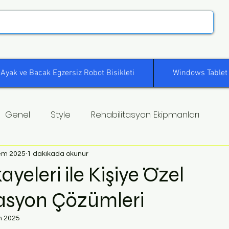
Ayak ve Bacak Egzersiz Robot Bisikleti
Windows Tablet
Genel
Style
Rehabilitasyon Ekipmanları
em 2025
1 dakikada okunur
yeleri ile Kişiye Özel
tasyon Çözümleri
m 2025
ldız