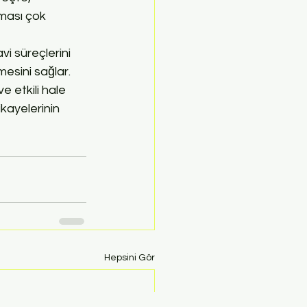
lması çok 
i süreçlerini 
esini sağlar. 
e etkili hale 
kayelerinin 
Hepsini Gör