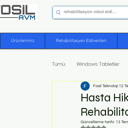
Ürünlerimiz
Rehabilitasyon Eldivenleri
Tümü
Windows Tabletler
Fosil Teknoloji
12 T
Hasta Hika
Rehabili
Güncelleme tarihi:
13 Te
5 üzerinden NaN yı