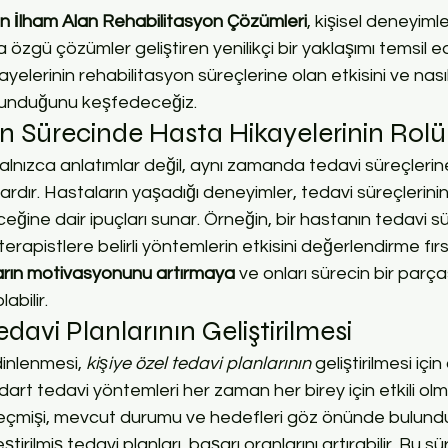
n İlham Alan Rehabilitasyon Çözümleri
, kişisel deneyimle
a özgü çözümler geliştiren yenilikçi bir yaklaşımı temsil e
elerinin rehabilitasyon süreçlerine olan etkisini ve nasıl
sunduğunu keşfedeceğiz.
n Sürecinde Hasta Hikayelerinin Rolü
yalnızca anlatımlar değil, aynı zamanda tedavi süreçlerine
rdır. Hastaların yaşadığı deneyimler, tedavi süreçlerinin
leceğine dair ipuçları sunar. Örneğin, bir hastanın tedavi 
, terapistlere belirli yöntemlerin etkisini değerlendirme fır
arın motivasyonunu artırmaya
 ve onları sürecin bir parça
abilir.
davi Planlarının Geliştirilmesi
inlenmesi, 
kişiye özel tedavi planlarının
 geliştirilmesi içi
dart tedavi yöntemleri her zaman her birey için etkili olma
eçmişi, mevcut durumu ve hedefleri göz önünde bulundu
leştirilmiş tedavi planları, başarı oranlarını artırabilir. Bu s