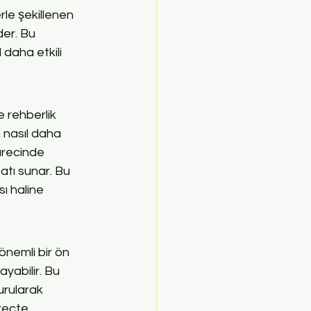
rle şekillenen 
der. Bu 
 daha etkili 
 rehberlik 
 nasıl daha 
sürecinde 
satı sunar. Bu 
sı haline 
n önemli bir ön 
yabilir. Bu 
rularak 
üreçte, 