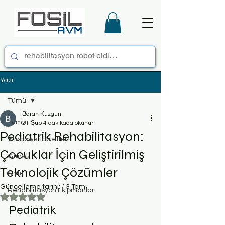
Yazı
Tümü
Baran Kuzgun
Tümü
21 Şub
4 dakikada okunur
Pediatrik Rehabilitasyon:
Windows Tabletler
Çocuklar İçin Geliştirilmiş
Genel
Teknolojik Çözümler
Style
Güncelleme tarihi:
13 Tem
Rehabilitasyon Ekipmanları
5 üzerinden NaN yıldız
Pediatrik 