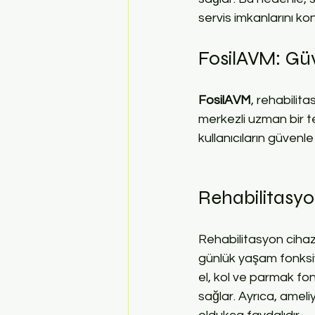
servis imkanlarını kon
FosilAVM: Güv
FosilAVM
, rehabilita
merkezli uzman bir te
kullanıcıların güvenle
Rehabilitasyo
Rehabilitasyon cihazla
günlük yaşam fonksiyo
el, kol ve parmak fo
sağlar. Ayrıca, ameli