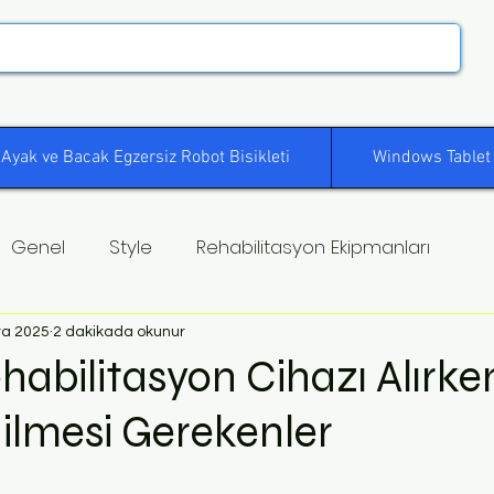
Ayak ve Bacak Egzersiz Robot Bisikleti
Windows Tablet
Genel
Style
Rehabilitasyon Ekipmanları
ra 2025
2 dakikada okunur
habilitasyon Cihazı Alırke
ilmesi Gerekenler
ldız