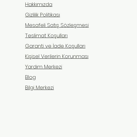
Hakkımızda
Gizlilik Politikası
Mesafeli Satış Sözleşmesi
Teslimat Koşulları
Garanti ve İade Koşulları
Kişisel Verilerin Korunması
lak Hastada Kas Erimesini
Yardım Merkezi
 yok
e: Bakıcılar İçin Pratik
Blog
ram
süre yatağa bağımlı kalan
Bilgi Merkezi
larda en sık karşılaşılan
lardan biri kas erimesidir
trofisi). Hareketsizlik,
rın hızla zayıflamasına,
lerin sertleşmesine ve
 sağlığın ol