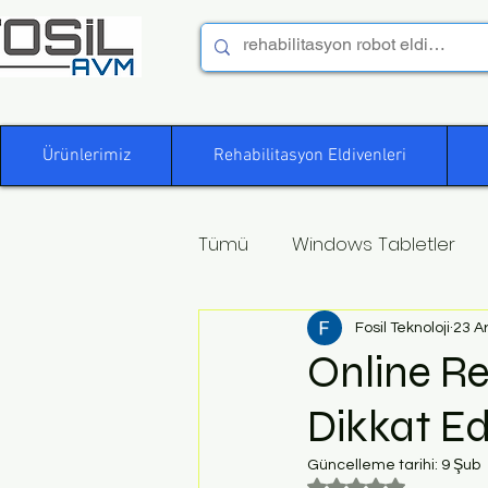
Ürünlerimiz
Rehabilitasyon Eldivenleri
Tümü
Windows Tabletler
Fosil Teknoloji
23 A
Online Re
Dikkat Ed
Güncelleme tarihi:
9 Şub
5 üzerinden NaN yı