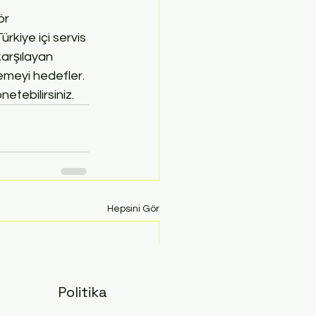
ör 
rkiye içi servis 
 karşılayan 
lemeyi hedefler. 
netebilirsiniz.
Hepsini Gör
Politika