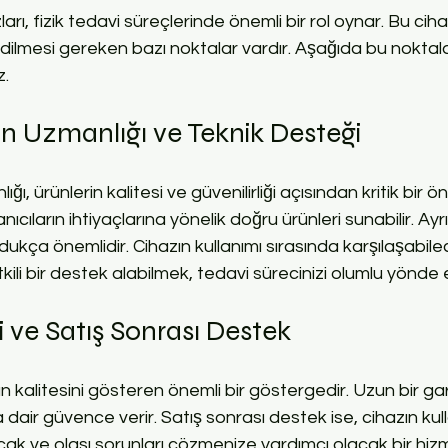
rı, fizik tedavi süreçlerinde önemli bir rol oynar. Bu cihaz
edilmesi gereken bazı noktalar vardır. Aşağıda bu noktalar
z.
ın Uzmanlığı ve Teknik Desteği
ığı, ürünlerin kalitesi ve güvenilirliği açısından kritik bir ö
nıcıların ihtiyaçlarına yönelik doğru ürünleri sunabilir. Ayr
ukça önemlidir. Cihazın kullanımı sırasında karşılaşabile
tkili bir destek alabilmek, tedavi sürecinizi olumlu yönde e
i ve Satış Sonrası Destek
n kalitesini gösteren önemli bir göstergedir. Uzun bir gar
 dair güvence verir. Satış sonrası destek ise, cihazın kullan
acak ve olası sorunları çözmenize yardımcı olacak bir hizm