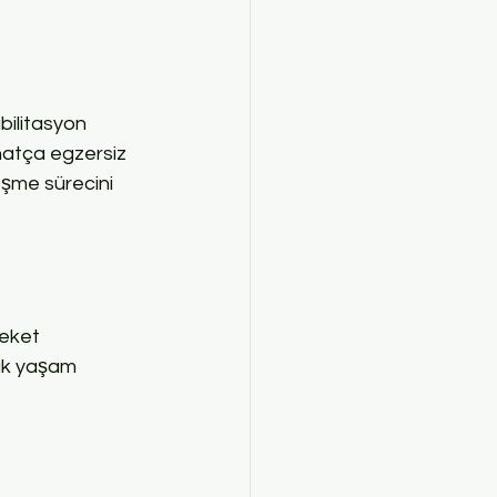
bilitasyon 
ahatça egzersiz 
eşme sürecini 
reket 
lük yaşam 