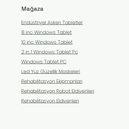
Mağaza
Endüstriyel Askeri Tabletler
8 inc Windows Tablet
10 inc Windows Tablet
2 in 1 Windows Tablet Pc
TENS mi EMS mi? Hangi
Yata
Windows Tablet PC
5 üzerinden 0 yıldız
Henüz hiç puanlama
Durumda Hangisi Kullanılır
Önlem
Led Yüz Güzellik Maskeleri
(Karşılaştırma)
Prog
TENS ve EMS, isimleri ve
Uzun 
Rehabilitasyon Ekipmanları
görünüşleri birbirine benzeyen
hasta
Rehabilitasyon Robot Eldivenleri
ama amaçları farklı iki
sorun
elektroterapi cihazıdır. "Hangisini
(kas a
Rehabilitasyon Eldivenleri
almalıyım?" sorusu, evde tedavi
kasla
düşünen birçok kişinin kafasını
eklem
karıştırır. Doğru ce
genel