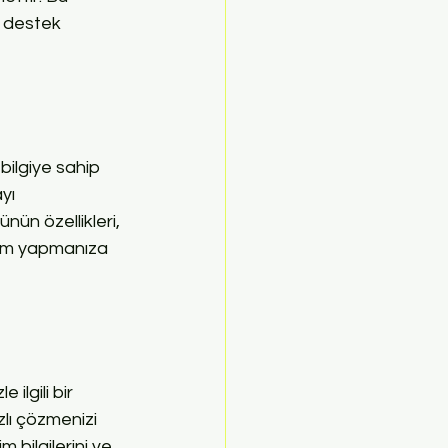
 destek 
bilgiye sahip 
yı 
ün özellikleri, 
eçim yapmanıza 
ilgili bir 
zlı çözmenizi 
 bilgilerini ve 