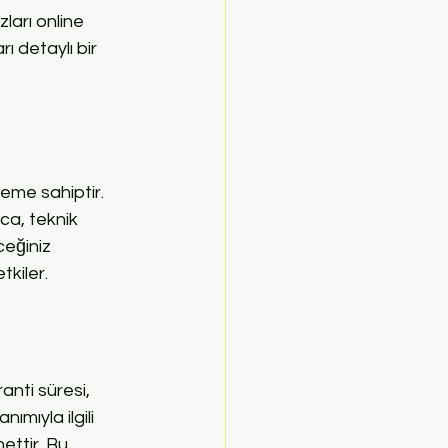
ları online 
ı detaylı bir 
neme sahiptir. 
ıca, teknik 
ceğiniz 
tkiler.
anti süresi, 
ımıyla ilgili 
ettir. Bu 