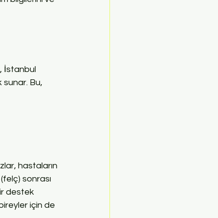
, İstanbul 
 sunar. Bu, 
zlar, hastaların 
(felç) sonrası 
ir destek 
ireyler için de 