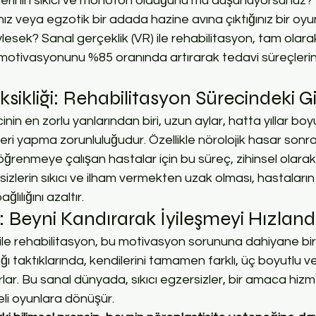
zlerinin sıkıcı ve monoton olduğunu mu düşünüyorsunuz? Pe
nız veya egzotik bir adada hazine avına çıktığınız bir oy
öylesek? Sanal gerçeklik (VR) ile rehabilitasyon, tam olar
motivasyonunu %85 oranında artırarak tedavi süreçlerin
sikliği: Rehabilitasyon Sürecindeki Gi
nin en zorlu yanlarından biri, uzun aylar, hatta yıllar bo
eri yapma zorunluluğudur. Özellikle nörolojik hasar sonr
 öğrenmeye çalışan hastalar için bu süreç, zihinsel olara
rsizlerin sıkıcı ve ilham vermekten uzak olması, hastaların
lılığını azaltır.
i: Beyni Kandırarak İyileşmeyi Hızlan
 ile rehabilitasyon, bu motivasyon sorununa dahiyane bi
ğı taktıklarında, kendilerini tamamen farklı, üç boyutlu ve 
rlar. Bu sanal dünyada, sıkıcı egzersizler, bir amaca hiz
li oyunlara dönüşür.