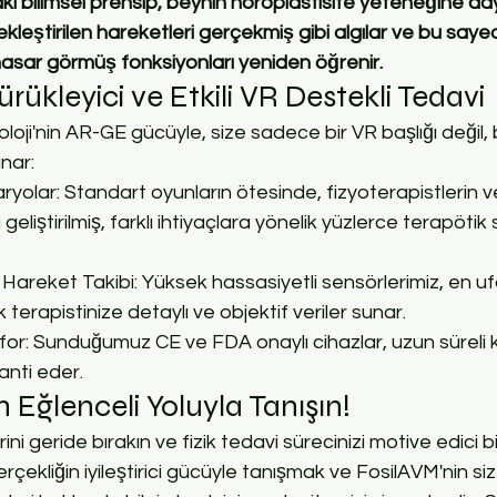
i bilimsel prensip, beynin nöroplastisite yeteneğine daya
eştirilen hareketleri gerçekmiş gibi algılar ve bu sayede
hasar görmüş fonksiyonları yeniden öğrenir.
ürükleyici ve Etkili VR Destekli Tedavi
loji'nin AR-GE gücüyle, size sadece bir VR başlığı değil, 
nar:
ryolar: Standart oyunların ötesinde, fizyoterapistlerin v
eliştirilmiş, farklı ihtiyaçlara yönelik yüzlerce terapötik
areket Takibi: Yüksek hassasiyetli sensörlerimiz, en ufa
 terapistinize detaylı ve objektif veriler sunar.
or: Sunduğumuz CE ve FDA onaylı cihazlar, uzun süreli k
anti eder.
 Eğlenceli Yoluyla Tanışın!
erini geride bırakın ve fizik tedavi sürecinizi motive edici
çekliğin iyileştirici gücüyle tanışmak ve FosilAVM'nin si