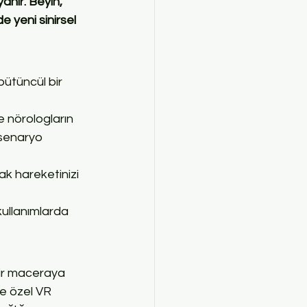
nır. Beyin, 
 yeni sinirsel 
bütüncül bir 
e nörologların 
 senaryo 
k hareketinizi 
ullanımlarda 
 bir maceraya 
ze özel VR 