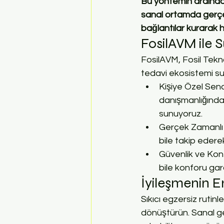
Bu yöntemin ardındak
sanal ortamda gerçekl
bağlantılar kurarak 
FosilAVM ile S
FosilAVM, Fosil Tekno
tedavi ekosistemi su
Kişiye Özel Sena
danışmanlığında g
sunuyoruz.
Gerçek Zamanlı H
bile takip ederek
Güvenlik ve Konf
bile konforu gar
İyileşmenin En
Sıkıcı egzersiz rutinl
dönüştürün. Sanal ger