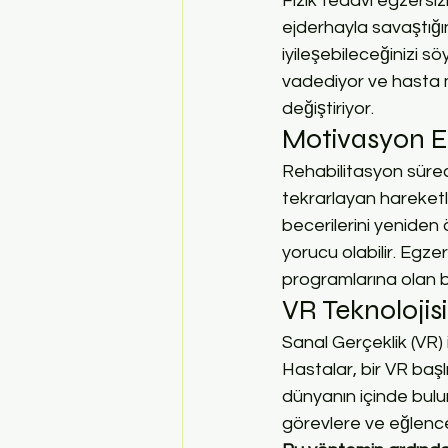
Fizik tedavi egzersi
ejderhayla savaştığı
iyileşebileceğinizi s
vadediyor ve hasta 
değiştiriyor.
Motivasyon Ek
Rehabilitasyon süreci
tekrarlayan hareketl
becerilerini yeniden
yorucu olabilir. Egze
programlarına olan bağ
VR Teknolojis
Sanal Gerçeklik (VR)
Hastalar, bir VR başlı
dünyanın içinde bulu
görevlere ve eğlence