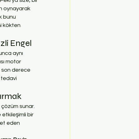
ki ya size, bir 
un oynayarak 
ak bunu 
i kökten 
zli Engel
yunca aynı 
ası motor 
k son derece 
 tedavi 
dırmak
r çözüm sunar. 
etkileşimli bir 
met eden 