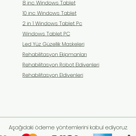
8 inc Windows Tablet
10 inc Windows Tablet
2 in 1 Windows Tablet Pc
TENS mi EMS mi? Hangi
Yata
Windows Tablet PC
5 üzerinden 0 yıldız
Henüz hiç puanlama
Durumda Hangisi Kullanılır
Önlem
Led Yüz Güzellik Maskeleri
(Karşılaştırma)
Prog
TENS ve EMS, isimleri ve
Uzun 
Rehabilitasyon Ekipmanları
görünüşleri birbirine benzeyen
hasta
Rehabilitasyon Robot Eldivenleri
ama amaçları farklı iki
sorun
elektroterapi cihazıdır. "Hangisini
(kas a
Rehabilitasyon Eldivenleri
almalıyım?" sorusu, evde tedavi
kasla
düşünen birçok kişinin kafasını
eklem
karıştırır. Doğru ce
genel
Aşağıdaki ödeme yöntemlerini kabul ediyoruz.