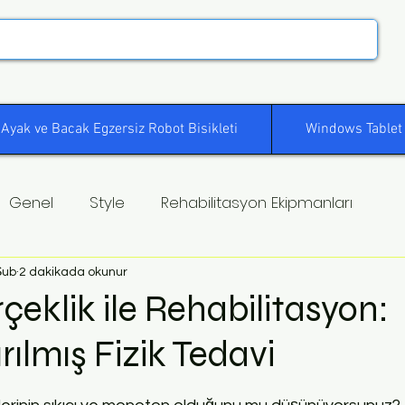
Ayak ve Bacak Egzersiz Robot Bisikleti
Windows Tablet
Genel
Style
Rehabilitasyon Ekipmanları
Şub
2 dakikada okunur
çeklik ile Rehabilitasyon:
rılmış Fizik Tedavi
ldız