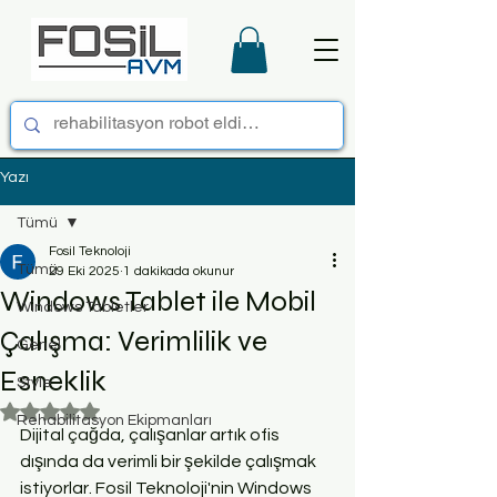
Yazı
Tümü
Fosil Teknoloji
Tümü
29 Eki 2025
1 dakikada okunur
Windows Tablet ile Mobil
Windows Tabletler
Çalışma: Verimlilik ve
Genel
Esneklik
Style
5 üzerinden NaN yıldız
Rehabilitasyon Ekipmanları
Dijital çağda, çalışanlar artık ofis 
dışında da verimli bir şekilde çalışmak 
istiyorlar. Fosil Teknoloji'nin Windows 