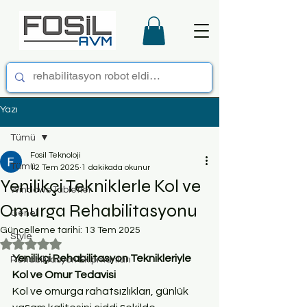
Yazı
Tümü
Fosil Teknoloji
Tümü
12 Tem 2025
1 dakikada okunur
Yenilikçi Tekniklerle Kol ve
Windows Tabletler
Omurga Rehabilitasyonu
Genel
Güncelleme tarihi:
13 Tem 2025
Style
5 üzerinden NaN yıldız
Yenilikçi Rehabilitasyon Teknikleriyle 
Rehabilitasyon Ekipmanları
Kol ve Omur Tedavisi
Kol ve omurga rahatsızlıkları, günlük 