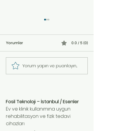
Kol Rehabilitasyonunda
Hasta Deneyimle
Yenilikçi Yöntemler ile
Rehabilitasyonda
İlerleme
Sağlama
...
...
Yorumlar
0.0 / 5 (0)
Yorum yapın ve puanlayın...
Fosil Teknoloji – İstanbul / Esenler
Ev ve klinik kullanımına uygun
rehabilitasyon ve fizik tedavi
cihazları