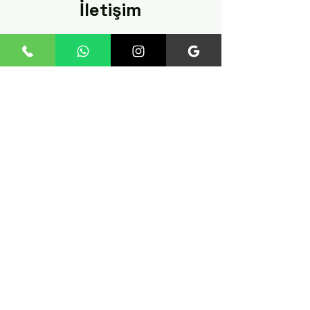
İletişim
Fatih Mah. 235 Sk. No:12
İç Kapı No:4 Esenler /
istanbul
Tel:
+90 545 824 02 61
fosilteknoloji@gmail.com
Politika
Hakkımızda
Gizlilik Politikası