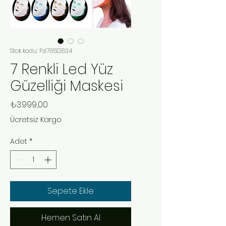
Stok kodu: Fsl76512834
7 Renkli Led Yüz
Güzelliği Maskesi
Fiyat
₺3.999,00
Ücretsiz Kargo
Adet
*
Sepete Ekle
Hemen Satın Al