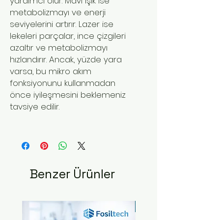
yardımcı olur. Mavi ışık ise
metabolizmayı ve enerji
seviyelerini artırır. Lazer ise
lekeleri parçalar, ince çizgileri
azaltır ve metabolizmayı
hızlandırır. Ancak, yüzde yara
varsa, bu mikro akım
fonksiyonunu kullanmadan
önce iyileşmesini beklemeniz
tavsiye edilir.
Benzer Ürünler
Yeni Ürün