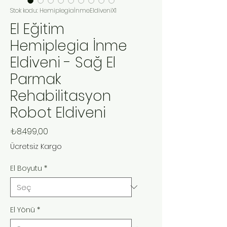
Stok kodu: HemiplegiaİnmeEldiveniX1
El Eğitim
Hemiplegia İnme
Eldiveni - Sağ El
Parmak
Rehabilitasyon
Robot Eldiveni
Fiyat
₺8.499,00
Ücretsiz Kargo
El Boyutu
*
El Yönü
*