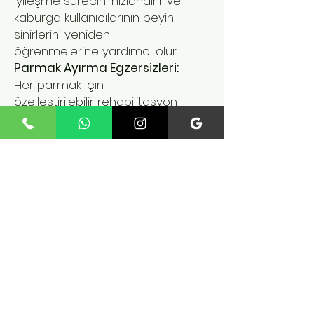
iyileşme sürecini hızlandırır ve
kaburga kullanıcılarının beyin
sinirlerini yeniden
öğrenmelerine yardımcı olur.
Parmak Ayırma Egzersizleri:
Her parmak için
özelleştirilebilir rehabilitasyon
eğitimi yapabilmenizi sağlar.
Bağımsız hava valflerini açıp
kapatarak parmakları ayırma
egzersizleri
gerçekleştirebilirsiniz.
Ayna Modu:
Ayna modu
sayesinde, el fonksiyonunun
kurtarma hızını artırmak için
çoklu stimülasyon
sağlar.Birden Fazla Mod: Pasif
mod ve ayna modu gibi farklı
modlarla, iyi eğitimli eller