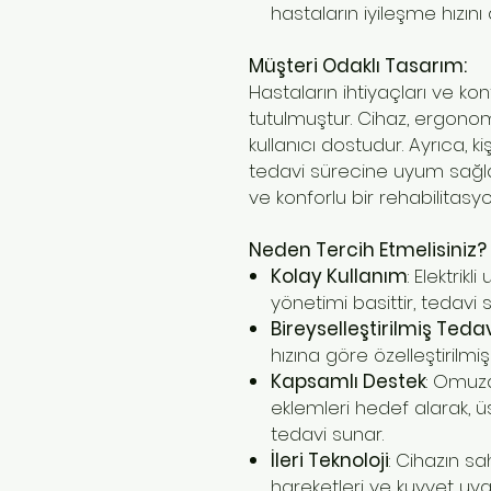
hastaların iyileşme hızını ar
Müşteri Odaklı Tasarım:
Hastaların ihtiyaçları ve 
tutulmuştur. Cihaz, ergonomi
kullanıcı dostudur. Ayrıca, k
tedavi sürecine uyum sağlar. 
ve konforlu bir rehabilitas
Neden Tercih Etmelisiniz?
Kolay Kullanım
: Elektrik
yönetimi basittir, tedavi s
Bireyselleştirilmiş Teda
hızına göre özelleştirilmi
Kapsamlı Destek
: Omuz
eklemleri hedef alarak, ü
tedavi sunar.
İleri Teknoloji
: Cihazın s
hareketleri ve kuvvet uy