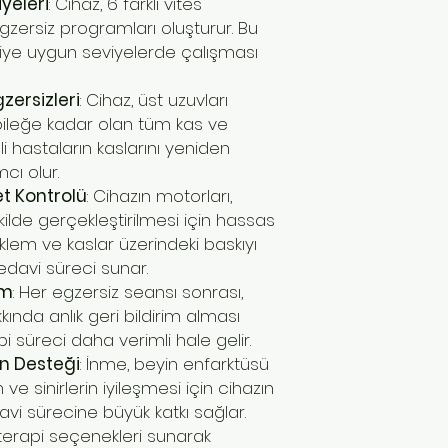
iyeleri
: Cihaz, 6 farklı vites
egzersiz programları oluşturur. Bu
iye uygun seviyelerde çalışması
gzersizleri
: Cihaz, üst uzuvları
ileğe kadar olan tüm kas ve
lçli hastaların kaslarını yeniden
cı olur.
t Kontrolü
: Cihazın motorları,
kilde gerçekleştirilmesi için hassas
eklem ve kaslar üzerindeki baskıyı
edavi süreci sunar.
im
: Her egzersiz seansı sonrası,
kında anlık geri bildirim alması
i süreci daha verimli hale gelir.
n Desteği
: İnme, beyin enfarktüsü
ve sinirlerin iyileşmesi için cihazın
avi sürecine büyük katkı sağlar.
terapi seçenekleri sunarak