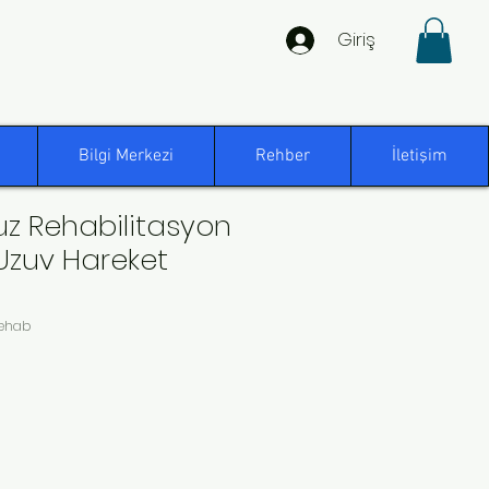
Giriş
Bilgi Merkezi
Rehber
İletişim
z Rehabilitasyon
 Uzuv Hareket
Rehab