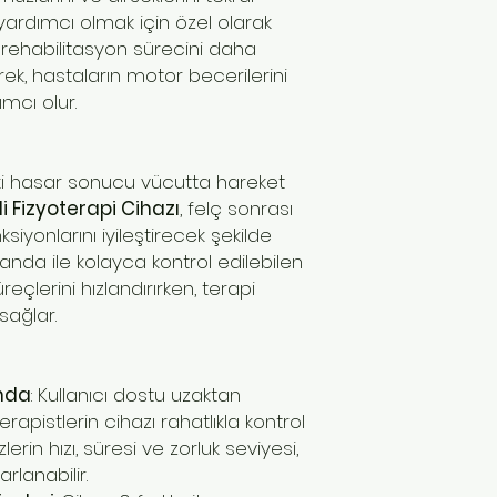
 yardımcı olmak için özel olarak
bbi rehabilitasyon sürecini daha
rek, hastaların motor becerilerini
mcı olur.
eki hasar sonucu vücutta hareket
kli Fizyoterapi Cihazı
, felç sonrası
siyonlarını iyileştirecek şekilde
anda ile kolayca kontrol edilebilen
reçlerini hızlandırırken, terapi
sağlar.
anda
: Kullanıcı dostu uzaktan
apistlerin cihazı rahatlıkla kontrol
lerin hızı, süresi ve zorluk seviyesi,
rlanabilir.