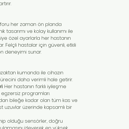
tırır.
konforu her zaman ön planda
k tasarımı ve kolay kullanımı ile
işiye özel ayarlarla her hastanın
Felçli hastalar için güvenli, etkili
yon deneyimi sunar.
li uzaktan kumanda ile cihazın
ürecini daha verimli hale getirir.
vi
: Her hastanın farklı iyileşme
ş egzersiz programları.
dan bileğe kadar olan tüm kas ve
st uzuvlar üzerinde kapsamlı bir
ahip olduğu sensörler, doğru
gulamasını izleyerek en yüksek