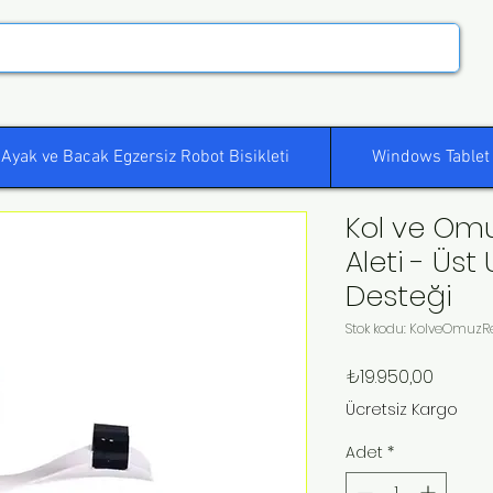
Ayak ve Bacak Egzersiz Robot Bisikleti
Windows Tablet
Kol ve Omu
Aleti - Üst
Desteği
Stok kodu: KolveOmuz
Fiyat
₺19.950,00
Ücretsiz Kargo
Adet
*