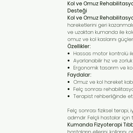
Kol ve Omuz Rehabilitasyo
Desteği
Kol ve Omuz Rehabilitasyo
hareketlerini geri kazanmala
ve uzaktan kumanda ile kola
omuz ve kol kaslarını güçlend
Özellikler:
Hassas motor kontrolü ile
Ayarlanabilir hız ve zorluk
Ergonomik tasarım ve kon
Faydalar:
Omuz ve kol hareket kabiliy
Felç sonrası rehabilitasyon
Terapist rehberliğinde etk
Felç sonrası fiziksel terapi
adımdır. Felçli hastalar içi
Kumanda Fizyoterapi Tıbbi
hastaların ellerini, kollarını,