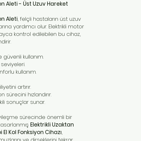
n Aleti - Üst Uzuv Hareket
n Aleti
, felçli hastaların üst uzuv
rına yardımcı olur. Elektrikli motor
yca kontrol edilebilen bu cihaz,
irir.
 güvenli kullanım.
 seviyeleri.
forlu kullanım.
etini artırır.
 sürecini hızlandırır.
ili sonuçlar sunar.
, iyileşme sürecinde önemli bir
n tasarlanmış
Elektrikli Uzaktan
 El Kol Fonksiyon Cihazı
,
 omuzlarını ve dirseklerini tekrar