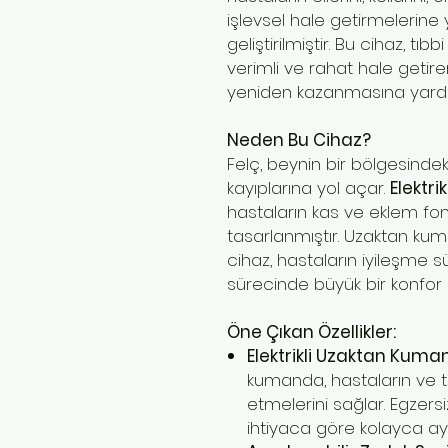
işlevsel hale getirmelerine
geliştirilmiştir. Bu cihaz, tı
verimli ve rahat hale getire
yeniden kazanmasına yardı
Neden Bu Cihaz?
Felç, beynin bir bölgesind
kayıplarına yol açar.
Elektri
hastaların kas ve eklem fonk
tasarlanmıştır. Uzaktan kum
cihaz, hastaların iyileşme sü
sürecinde büyük bir konfor 
Öne Çıkan Özellikler:
Elektrikli Uzaktan Kum
kumanda, hastaların ve ter
etmelerini sağlar. Egzersiz
ihtiyaca göre kolayca aya