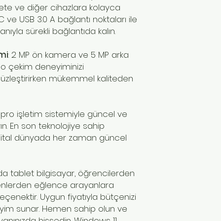
te ve diğer cihazlara kolayca
C ve USB 3.0 A bağlantı noktaları ile
kanıyla sürekli bağlantıda kalın.
mi
: 2 MP ön kamera ve 5 MP arka
eo çekim deneyiminizi
msüzleştirirken mükemmel kaliteden
 pro işletim sistemiyle güncel ve
. En son teknolojiye sahip
dijital dünyada her zaman güncel
da tablet bilgisayar, öğrencilerden
enlerden eğlence arayanlara
seçenektir. Uygun fiyatıyla bütçenizi
eyim sunar. Hemen sahip olun ve
yanınızda hissedin. Windows 11