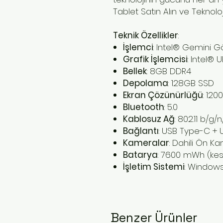
Tablet Satın Alın ve Tekno
Teknik Özellikler
:
İşlemci
: Intel® Gemini 
Grafik İşlemcisi
: Intel®
Bellek
: 8GB DDR4
Depolama
: 128GB SSD
Ekran Çözünürlüğü
: 120
Bluetooth
: 5.0
Kablosuz Ağ
: 802.11 b/g/
Bağlantı
: USB Type-C + 
Kameralar
: Dahili Ön 
Batarya
: 7600 mWh (kesi
İşletim Sistemi
: Windows
Benzer Ürünler