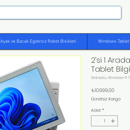
Ayak ve Bacak Egzersiz Robot Bisikleti
Windows Tablet
2'si 1 Arad
Tablet Bilg
Stok kodu: Windows-11-T
Fiyat
₺10.999,00
Ücretsiz Kargo
Adet
*