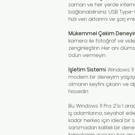
zaman ve her yerde interne
bağlanabilirsiniz. USB Type-
hızlı veri aktarımı ve şarj im
Mükemmel Çekim Deneyi
kamera ile fotoğraf ve vid
zenginleştirin. Her anı ölü
ödün vermeyin.
İşletim Sistemi
: Windows 11
modern bir deneyim yaşayın
olmanın keyfini çıkarın ve 
hissedin.
Bu Windows 11 Pro 2'si 1 ara
iş adamlarına, seyahat ed
kadar herkes için ideal bir 
sarsmadan kaliteli bir den
teknolojinin gücünü her an 