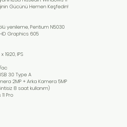
lojinin Gücünü Hemen Keşfedin!
Gölü yenileme, Pentium N5030
 UHD Graphics 605
0 x 1920, IPS
n/ac
USB 3.0 Type A
Kamera 2MP + Arka Kamera 5MP
ntisiz 8 saat kullanım)
 11 Pro