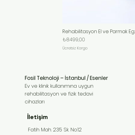
Rehabilitasyon El ve Parmak Egz
Fiyat
₺8.499,00
Ücretsiz Kargo
Fosil Teknoloji – İstanbul / Esenler
Ev ve klinik kullanımına uygun
rehabilitasyon ve fizik tedavi
cihazları
İletişim
Fatih Mah. 235 Sk. No:12