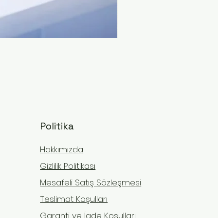
El Fonksiyonu Kaybına Son – 
Fiyat
₺9.999,00
Ücretsiz Kargo
Politika
Hakkımızda
Gizlilik Politikası
Mesafeli Satış Sözleşmesi
Teslimat Koşulları
Garanti ve İade Koşulları