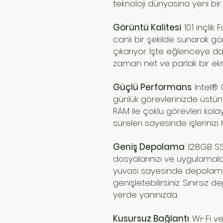
teknoloji dünyasına yeni bir 
Görüntü Kalitesi
: 10.1 inçli
canlı bir şekilde sunarak g
çıkarıyor. İşte eğlenceye da
zaman net ve parlak bir ekran
Güçlü Performans
: Intel
günlük görevlerinizde üstü
RAM ile çoklu görevleri kolayc
süreleri sayesinde işlerinizi hı
Geniş Depolama
: 128GB SS
dosyalarınızı ve uygulamaları
yuvası sayesinde depolama a
genişletebilirsiniz. Sınırsı
yerde yanınızda.
Kusursuz Bağlantı
: Wi-Fi v