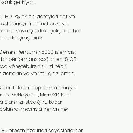
soluk getiriyor.
k Full HD IPS ekran, detayları net ve
örsel deneyimi en üst düzeye
larken veya iş odaklı çalışırken her
la karşılaşırsınız.
® Gemini Pentium N5030 işlemcisi,
n bir performans sağlarken, 8 GB
a yönetebilirsiniz. Hızlı tepki
zlandırın ve verimliliğinizi artırın.
D arttırılabilir depolama alanıyla
nızı saklayabilir, MicroSD kart
lanınızı istediğiniz kadar
z depolama imkanıyla her an her
e Bluetooth özellikleri sayesinde her