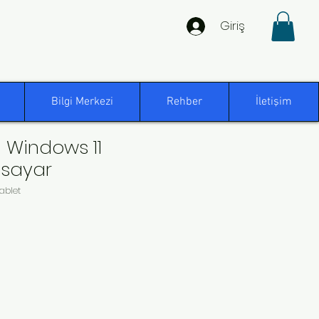
Giriş
Bilgi Merkezi
Rehber
İletişim
a Windows 11
isayar
ablet