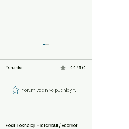
Omurga Tedavisinde İlham
Kol Rehabilitasy
Veren Başarı Hikayeleri
Yenilikçi Yöntemle
İlerleme
...
...
Yorumlar
0.0 / 5 (0)
Yorum yapın ve puanlayın...
Fosil Teknoloji – İstanbul / Esenler