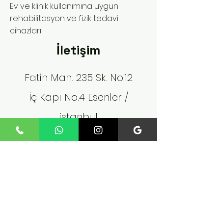
Ev ve klinik kullanımına uygun
rehabilitasyon ve fizik tedavi
cihazları
İletişim
Fatih Mah. 235 Sk. No:12
İç Kapı No:4 Esenler /
istanbul
Tel:
+90 545 824 02 61
fosilteknoloji@gmail.com
Politika