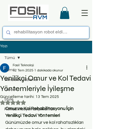
Yazı
Tümü
Fosil Teknoloji
Tümü
12 Tem 2025
1 dakikada okunur
Yenilikçi Omur ve Kol Tedavi
Windows Tabletler
Yöntemleriyle İyileşme
Genel
Güncelleme tarihi:
13 Tem 2025
Style
5 üzerinden NaN yıldız
Omur ve Kol Rehabilitasyonu İçin 
Rehabilitasyon Ekipmanları
Yenilikçi Tedavi Yöntemleri
Günümüzde omur ve kol rahatsızlıkları 