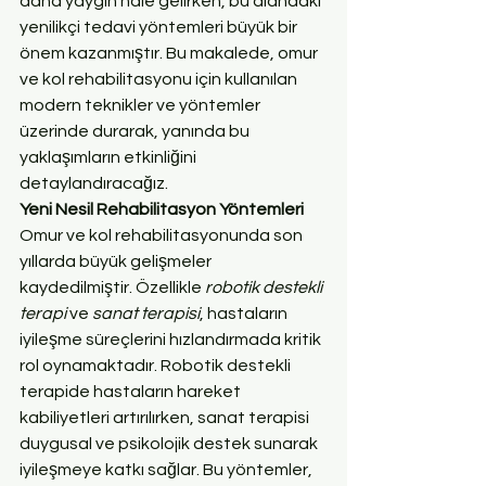
daha yaygın hale gelirken, bu alandaki 
yenilikçi tedavi yöntemleri büyük bir 
önem kazanmıştır. Bu makalede, omur 
ve kol rehabilitasyonu için kullanılan 
modern teknikler ve yöntemler 
üzerinde durarak, yanında bu 
yaklaşımların etkinliğini 
detaylandıracağız.
Yeni Nesil Rehabilitasyon Yöntemleri
Omur ve kol rehabilitasyonunda son 
yıllarda büyük gelişmeler 
kaydedilmiştir. Özellikle 
robotik destekli 
terapi
 ve 
sanat terapisi
, hastaların 
iyileşme süreçlerini hızlandırmada kritik 
rol oynamaktadır. Robotik destekli 
terapide hastaların hareket 
kabiliyetleri artırılırken, sanat terapisi 
duygusal ve psikolojik destek sunarak 
iyileşmeye katkı sağlar. Bu yöntemler, 