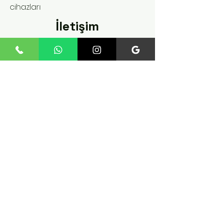
cihazları
İletişim
Fatih Mah. 235 Sk. No:12
İç Kapı No:4 Esenler /
istanbul
Tel:
+90 545 824 02 61
fosilteknoloji@gmail.com
Politika
Hakkımızda