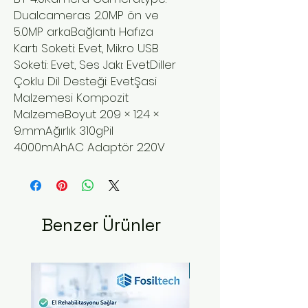
Dualcameras 2.0MP ön ve
5.0MP arkaBağlantı Hafıza
Kartı Soketi: Evet, Mikro USB
Soketi: Evet, Ses Jakı: EvetDiller
Çoklu Dil Desteği: EvetŞasi
Malzemesi Kompozit
MalzemeBoyut 209 × 124 ×
9.mmAğırlık 310gPil
4000mAhAC Adaptör 220V
Benzer Ürünler
Yeni Ürün