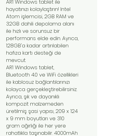
AR1 Windows tablet ile
hayatınızı kolaylaştırın! Intel
Atom işlemcisi, 2GB RAM ve
32GB dahili depolama alanı
ile hızlı ve sorunsuz bir
performans elde edin. Ayrıca,
128GB'a kadar artırılabilen
hafıza kartı desteği de
mevcut.
AR1 Windows tablet,
Bluetooth 4.0 ve WiFi özellikleri
ile kablosuz bağlantılarınızı
kolayca gerçekleştirebilirsiniz.
Ayrıca, şık ve dayanıklı
kompozit malzemeden
üretilmiş şasi yapısı, 209 x 124
x 9 mm boyutları ve 310
gram ağırlığı ile her yere
rahatlıkla taşınabilir. 4000mAh