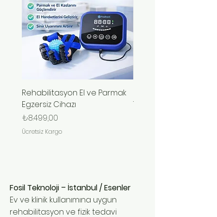
Rehabilitasyon El ve Parmak
El Fonksiyonu Kaybına
Egzersiz Cihazı
Taşınabilir Pilli Robotik
Eldiveni
Fiyat
₺8.499,00
Fiyat
₺9.999,00
Ücretsiz Kargo
Ücretsiz Kargo
Fosil Teknoloji – İstanbul / Esenler
Ev ve klinik kullanımına uygun
rehabilitasyon ve fizik tedavi