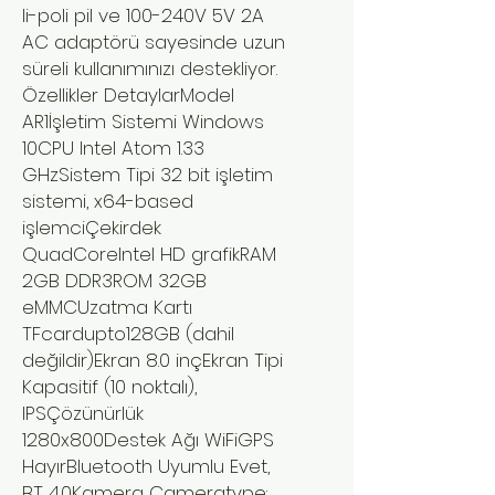
li-poli pil ve 100-240V 5V 2A
AC adaptörü sayesinde uzun
süreli kullanımınızı destekliyor.
Özellikler DetaylarModel
AR1İşletim Sistemi Windows
10CPU Intel Atom 1.33
GHzSistem Tipi 32 bit işletim
sistemi, x64-based
işlemciÇekirdek
QuadCoreIntel HD grafikRAM
2GB DDR3ROM 32GB
eMMCUzatma Kartı
TFcardupto128GB (dahil
değildir)Ekran 8.0 inçEkran Tipi
Kapasitif (10 noktalı),
IPSÇözünürlük
1280x800Destek Ağı WiFiGPS
HayırBluetooth Uyumlu Evet,
BT 4.0Kamera Cameratype: