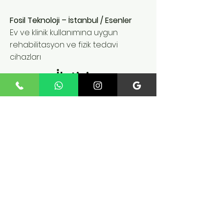
Fosil Teknoloji – İstanbul / Esenler
Ev ve klinik kullanımına uygun
rehabilitasyon ve fizik tedavi
cihazları
İletişim
Fatih Mah. 235 Sk. No:12
İç Kapı No:4 Esenler /
istanbul
Tel:
+90 545 824 02 61
fosilteknoloji@gmail.com