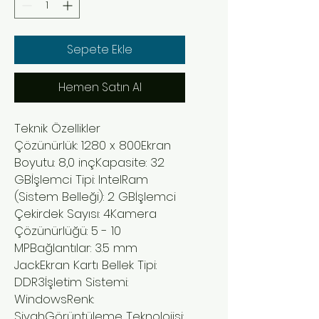
Sepete Ekle
Hemen Satın Al
Teknik Özellikler
Çözünürlük: 1280 x 800Ekran
Boyutu: 8,0 inçKapasite: 32
GBİşlemci Tipi: IntelRam
(Sistem Belleği): 2 GBİşlemci
Çekirdek Sayısı: 4Kamera
Çözünürlüğü: 5 - 10
MPBağlantılar: 3.5 mm
JackEkran Kartı Bellek Tipi:
DDR3İşletim Sistemi:
WindowsRenk:
SiyahGörüntüleme Teknolojisi: