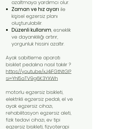
azaltmaya yardımcı olur.
Zaman ve hız ayarı
ile
kişisel egzersiz planı
oluşturulabilir.
Düzenli kullanım
, esneklik
ve dayanıklılığı artırır,
yorgunluk hissini azaltır.
Ayak sabitleme aparatı
bisiklet pedalına nasıl takılır ?
https://youtu.be/xJ4iFGtNtGI?
si=YhI5aTV9g6K3YXWh
motorlu egzersiz bisikleti,
elektrikli egzersiz pedalı, el ve
ayak egzersiz cihazı,
rehabilitasyon egzersiz aleti,
fizik tedavi cihazı, ev tipi
egzersiz bisikleti, fizyoterapi