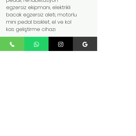
egzersiz ekipmanı, elektrikli
bacak egzersiz aleti, motorlu
mini pedal bisiklet, el ve kol
kas geliştirme cihazı
Benzer Ürünler
Yeni Ürün